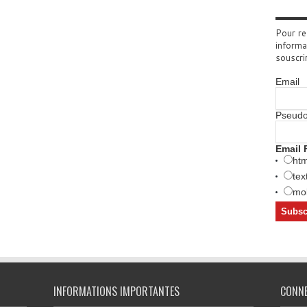
Pour re
informa
souscri
Email
Pseud
Email 
htm
tex
mob
INFORMATIONS IMPORTANTES
CONN