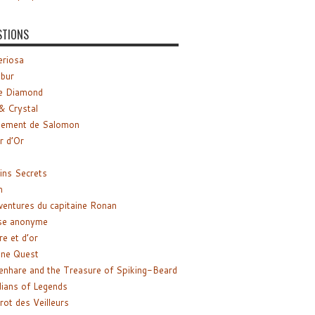
STIONS
riosa
ibur
e Diamond
& Crystal
gement de Salomon
ir d’Or
ns Secrets
m
ventures du capitaine Ronan
se anonyme
re et d’or
ne Quest
enhare and the Treasure of Spiking-Beard
ians of Legends
rot des Veilleurs