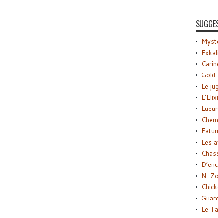
SUGGE
Myste
Exkal
Carin
Gold 
Le ju
L’Elix
Lueur
Chemi
Fatu
Les a
Chas
D’enc
N-Zo
Chick
Guard
Le Ta