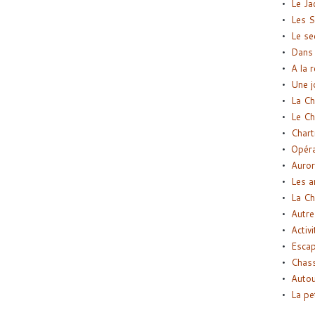
Le Ja
Les S
Le se
Dans 
A la 
Une j
La Ch
Le Ch
Chart
Opéra
Auror
Les a
La Ch
Autre
Activi
Esca
Chass
Autou
La pe