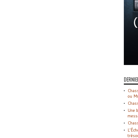
DERNIE
Chass
ou M
Chass
Une b
mess
Chass
L’Éch
tréso