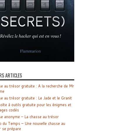
RS ARTICLES
e au trésor gratuite : A la recherche de Mr
me
e au trésor gratuite : Le Jade et le Granit
oîte à outils gratuite pour les énigmes et
ages codés
e anonyme – La chasse au trésor
o du Temps – Une nouvelle chasse au
r se prépare