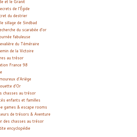
de et le Granit
ecrets de l’Égide
cret du destrier
le sillage de Sindbad
recherche du scarabée d’or
ournée fabuleuse
evalière du Téméraire
emin de la Victoire
res au trésor
tion France 98
e
moureux d’Ariège
ouette d’Or
s chasses au trésor
tés enfants et familles
pe games & escape rooms
eurs de trésors & Aventure
r des chasses au trésor
tite encyclopédie