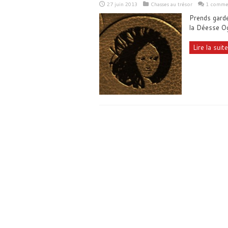
27 juin 2013
Chasses au trésor
1 comme
Prends garde 
la Déesse O
Lire la suite.