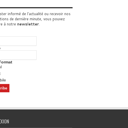
ster informé de l'actualité ou recevoir nos
tions de dernière minute, vous pouvez
re à notre
newsletter
.
o
Format
l
t
ile
EXION