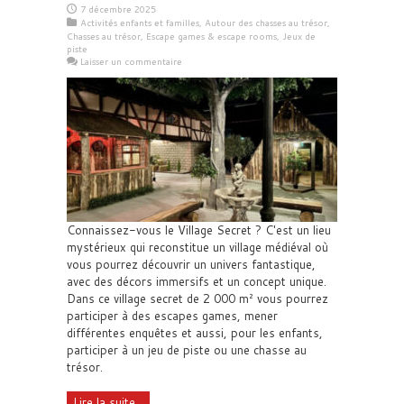
7 décembre 2025
Activités enfants et familles
,
Autour des chasses au trésor
,
Chasses au trésor
,
Escape games & escape rooms
,
Jeux de
piste
Laisser un commentaire
Connaissez-vous le Village Secret ? C'est un lieu
mystérieux qui reconstitue un village médiéval où
vous pourrez découvrir un univers fantastique,
avec des décors immersifs et un concept unique.
Dans ce village secret de 2 000 m² vous pourrez
participer à des escapes games, mener
différentes enquêtes et aussi, pour les enfants,
participer à un jeu de piste ou une chasse au
trésor.
Lire la suite...