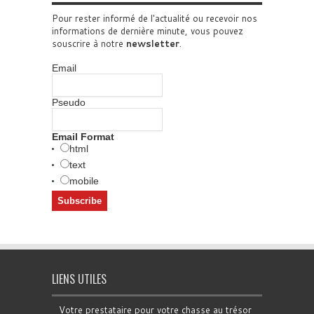
Pour rester informé de l'actualité ou recevoir nos
informations de dernière minute, vous pouvez
souscrire à notre
newsletter
.
Email
Pseudo
Email Format
html
text
mobile
LIENS UTILES
Votre prestataire pour votre chasse au trésor