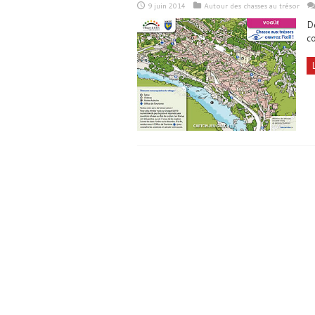
9 juin 2014
Autour des chasses au trésor
De
c
L