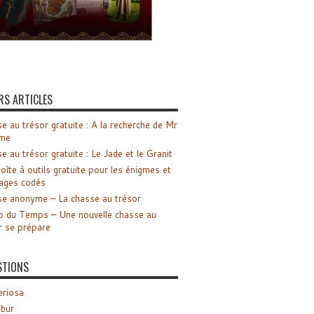
RS ARTICLES
e au trésor gratuite : A la recherche de Mr
me
e au trésor gratuite : Le Jade et le Granit
oîte à outils gratuite pour les énigmes et
ages codés
e anonyme – La chasse au trésor
o du Temps – Une nouvelle chasse au
r se prépare
STIONS
riosa
ibur