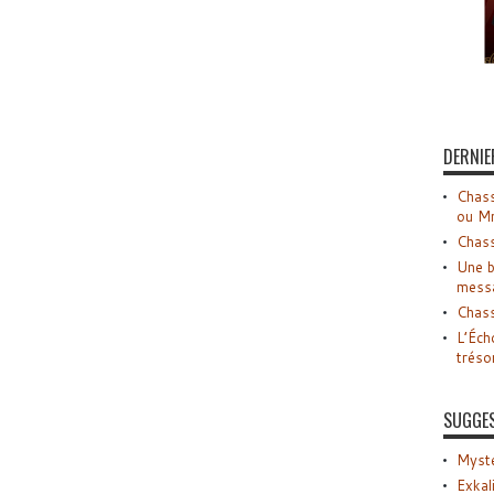
DERNIE
Chass
ou M
Chass
Une b
mess
Chass
L’Éch
tréso
SUGGE
Myste
Exkal