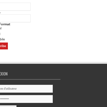
o
Format
l
t
ile
EXION