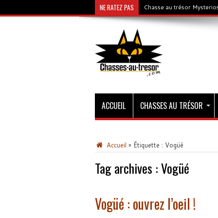
NE RATEZ PAS
Chasse au trésor Mysterios
ACCUEIL
CHASSES AU TRÉSOR
Accueil
»
Étiquette :
Vogüé
Tag archives :
Vogüé
Vogüé : ouvrez l’oeil !