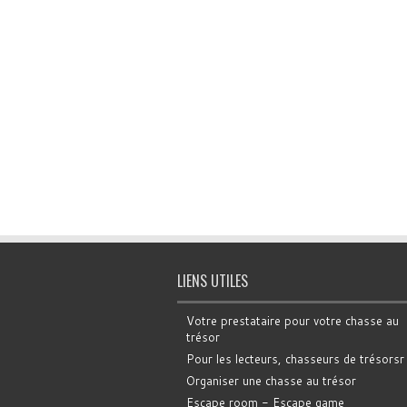
LIENS UTILES
Votre prestataire pour votre chasse au
trésor
Pour les lecteurs, chasseurs de trésorsr
Organiser une chasse au trésor
Escape room - Escape game