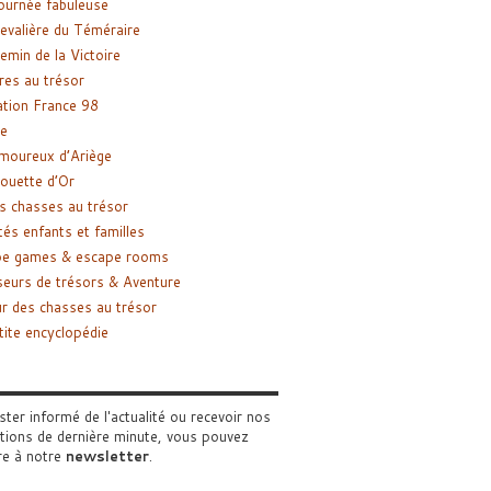
ournée fabuleuse
evalière du Téméraire
emin de la Victoire
res au trésor
tion France 98
e
moureux d’Ariège
ouette d’Or
s chasses au trésor
tés enfants et familles
pe games & escape rooms
eurs de trésors & Aventure
r des chasses au trésor
tite encyclopédie
ster informé de l'actualité ou recevoir nos
tions de dernière minute, vous pouvez
re à notre
newsletter
.