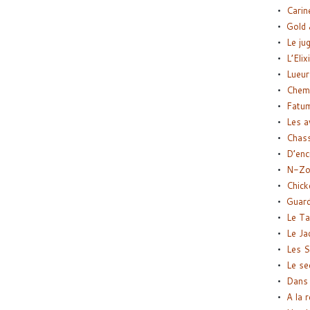
Carin
Gold 
Le ju
L’Elix
Lueur
Chemi
Fatu
Les a
Chas
D’enc
N-Zo
Chick
Guard
Le Ta
Le Ja
Les S
Le se
Dans 
A la 