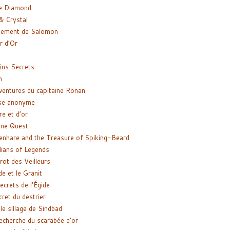
e Diamond
& Crystal
gement de Salomon
ir d’Or
ns Secrets
m
ventures du capitaine Ronan
se anonyme
re et d’or
ne Quest
enhare and the Treasure of Spiking-Beard
ians of Legends
rot des Veilleurs
de et le Granit
ecrets de l’Égide
cret du destrier
le sillage de Sindbad
recherche du scarabée d’or