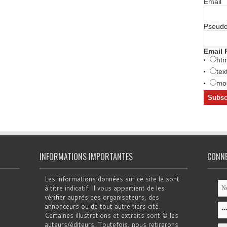
Email
Pseud
Email 
htm
tex
mob
INFORMATIONS IMPORTANTES
CONN
Les informations données sur ce site le sont
à titre indicatif. Il vous appartient de les
vérifier auprès des organisateurs, des
annonceurs ou de tout autre tiers cité.
Certaines illustrations et extraits sont © les
auteurs/éditeurs. Toutefois, nous retirerons