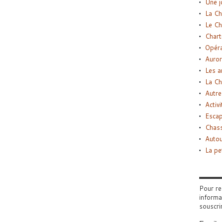
Une j
La Ch
Le Ch
Chart
Opéra
Auror
Les a
La Ch
Autre
Activi
Esca
Chass
Autou
La pe
Pour re
informa
souscri