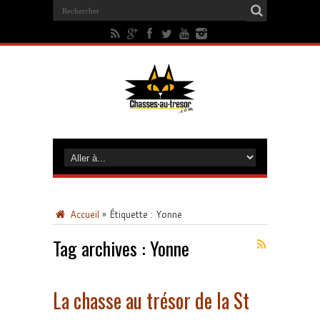
Accueil
»
Étiquette :
Yonne
Tag archives :
Yonne
La chasse au trésor de la St