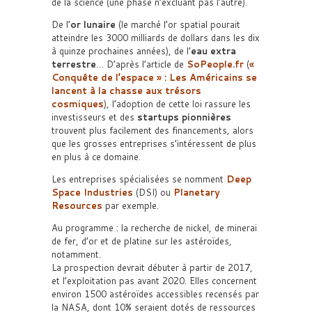
de la science (une phase n’excluant pas l’autre).
De l’
or lunaire
(le marché l’or spatial pourait
atteindre les 3000 milliards de dollars dans les dix
à quinze prochaines années), de l’
eau extra
terrestre
… D’après l’article de
SoPeople.fr
(
«
Conquête de l’espace » : Les Américains se
lancent à la chasse aux trésors
cosmiques
), l’adoption de cette loi rassure les
investisseurs et des
startups pionnières
trouvent plus facilement des financements, alors
que les grosses entreprises s’intéressent de plus
en plus à ce domaine.
Les entreprises spécialisées se nomment
Deep
Space Industries
(DSI) ou
Planetary
Resources
par exemple.
Au programme : la recherche de nickel, de minerai
de fer, d’or et de platine sur les astéroïdes,
notamment.
La prospection devrait débuter à partir de 2017,
et l’exploitation pas avant 2020. Elles concernent
environ 1500 astéroïdes accessibles recensés par
la NASA, dont 10% seraient dotés de ressources