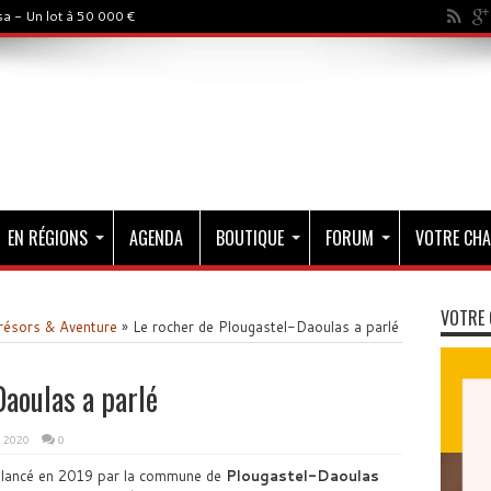
a - Un lot à 50 000 €
EN RÉGIONS
AGENDA
BOUTIQUE
FORUM
VOTRE CHA
VOTRE 
résors & Aventure
»
Le rocher de Plougastel-Daoulas a parlé
Daoulas a parlé
s 2020
0
 lancé en 2019 par la commune de
Plougastel-Daoulas