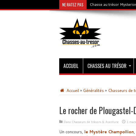
NE RATEZ PAS
Chasse au trésor Mysterios
ACCUEIL
CHASSES AU TRÉSOR
Accueil
»
Généralités
»
Chasseurs de t
Le rocher de Plougastel-
Dans
Chasseurs de trésors & Aventure
1 mar
Un concours,
le Mystère Champollion
,