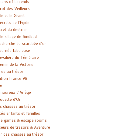
ians of Legends
rot des Veilleurs
de et le Granit
ecrets de l’Égide
cret du destrier
le sillage de Sindbad
recherche du scarabée d’or
ournée fabuleuse
evalière du Téméraire
emin de la Victoire
res au trésor
tion France 98
e
moureux d’Ariège
ouette d’Or
s chasses au trésor
tés enfants et familles
pe games & escape rooms
eurs de trésors & Aventure
r des chasses au trésor