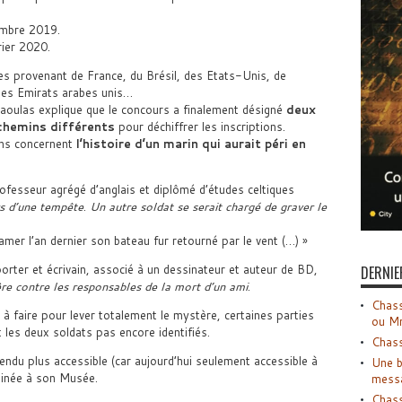
embre 2019.
rier 2020.
es provenant de France, du Brésil, des Etats-Unis, de
 des Emirats arabes unis…
oulas explique que le concours a finalement désigné
deux
chemins différents
pour déchiffrer les inscriptions.
ons concernent
l’histoire d’un marin qui aurait péri en
fesseur agrégé d’anglais et diplômé d’études celtiques
rs d’une tempête
.
Un autre soldat se serait chargé de graver le
mer l’an dernier son bateau fur retourné par le vent (…) »
rter et écrivain, associé à un dessinateur et auteur de BD,
DERNIE
re contre les responsables de la mort d’un ami
.
Chass
 à faire pour lever totalement le mystère, certaines parties
ou M
 les deux soldats pas encore identifiés.
Chass
ndu plus accessible (car aujourd’hui seulement accessible à
Une b
tinée à son Musée.
mess
Chass