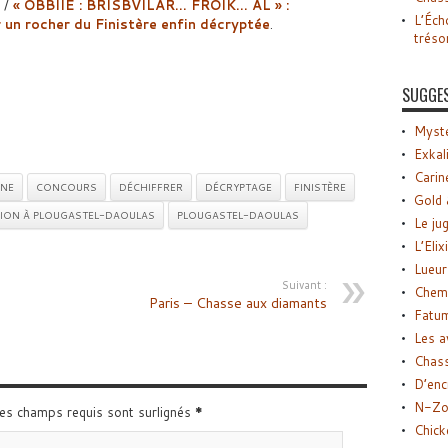
/
« OBBIIE : BRISBVILAR… FROIK… AL » :
L’Éch
ur un rocher du Finistère enfin décryptée
.
tréso
SUGGE
Myste
Exkal
Carin
NE
CONCOURS
DÉCHIFFRER
DÉCRYPTAGE
FINISTÈRE
Gold 
ION À PLOUGASTEL-DAOULAS
PLOUGASTEL-DAOULAS
Le ju
L’Elix
Lueur
Suivant :
Chemi
Paris – Chasse aux diamants
Fatu
Les a
Chas
D’enc
N-Zo
Les champs requis sont surlignés
*
Chick