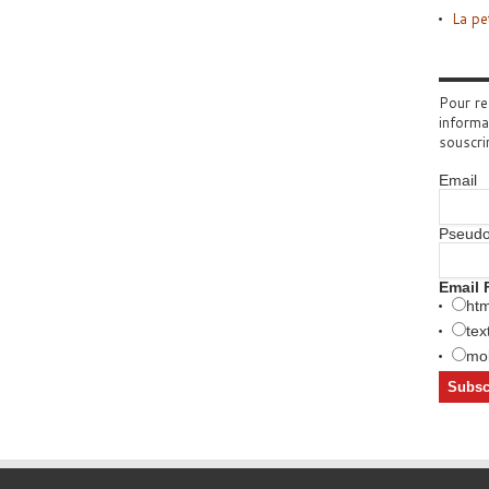
La pe
Pour re
informa
souscri
Email
Pseud
Email 
htm
tex
mob