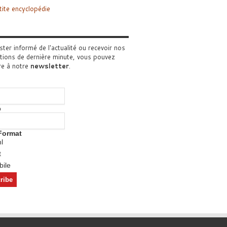
tite encyclopédie
ster informé de l'actualité ou recevoir nos
tions de dernière minute, vous pouvez
re à notre
newsletter
.
o
Format
l
t
ile