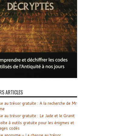
RS ARTICLES
e au trésor gratuite : A la recherche de Mr
me
e au trésor gratuite : Le Jade et le Granit
oîte à outils gratuite pour les énigmes et
ages codés
e anonyme – La chasse au trésor