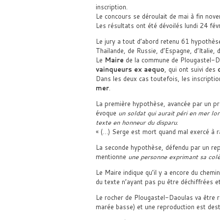
inscription.
Le concours se déroulait de mai à fin nov
Les résultats ont été dévoilés lundi 24 fév
Le jury a tout d’abord retenu 61 hypothès
Thaïlande, de Russie, d’Espagne, d’Italie,
Le
Maire
de la commune de Plougastel-Da
vainqueurs ex aequo
, qui ont suivi des
Dans les deux cas toutefois, les inscripti
mer
.
La première hypothèse, avancée par un pro
évoque
un soldat qui aurait péri en mer lo
texte en honneur du disparu
.
« (…) Serge est mort quand mal exercé à ra
La seconde hypothèse, défendu par un repo
mentionne
une personne exprimant sa colè
Le Maire indique qu’il y a encore du chemin
du texte n’ayant pas pu être déchiffrées et
Le rocher de Plougastel-Daoulas va être re
marée basse) et une reproduction est des