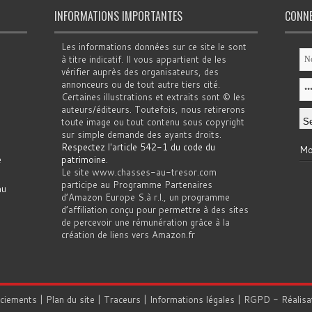
INFORMATIONS IMPORTANTES
CONN
Les informations données sur ce site le sont
à titre indicatif. Il vous appartient de les
vérifier auprès des organisateurs, des
annonceurs ou de tout autre tiers cité.
Certaines illustrations et extraits sont © les
auteurs/éditeurs. Toutefois, nous retirerons
toute image ou tout contenu sous copyright
sur simple demande des ayants droits.
Respectez l'article 542-1 du code du
Mo
e
patrimoine
.
Le site www.chasses-au-tresor.com
participe au Programme Partenaires
au
d’Amazon Europe S.à r.l., un programme
d’affiliation conçu pour permettre à des sites
de percevoir une rémunération grâce à la
création de liens vers Amazon.fr
rciements
|
Plan du site
|
Traceurs
|
Informations légales
|
RGPD
- Réalisa