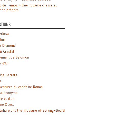
o du Temps – Une nouvelle chasse au
r se prépare
STIONS
riosa
ibur
e Diamond
& Crystal
gement de Salomon
ir d’Or
ns Secrets
m
ventures du capitaine Ronan
se anonyme
re et d’or
ne Quest
enhare and the Treasure of Spiking-Beard