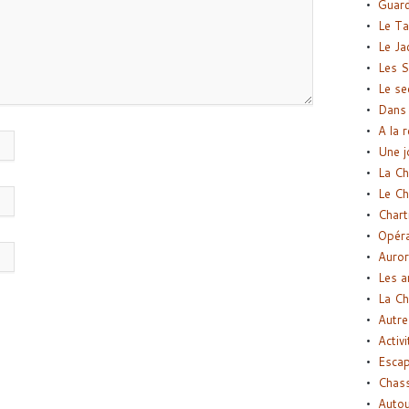
Guard
Le Ta
Le Ja
Les S
Le se
Dans 
A la 
Une j
La Ch
Le Ch
Chart
Opéra
Auror
Les a
La Ch
Autre
Activi
Esca
Chass
Autou