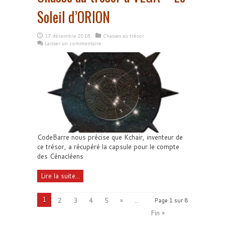
Soleil d’ORION
17 décembre 2018
Chasses au trésor
Laisser un commentaire
CodeBarre nous précise que Kchair, inventeur de
ce trésor, a récupéré la capsule pour le compte
des Cénacléens
Lire la suite...
1
2
3
4
5
»
...
Page 1 sur 8
Fin »