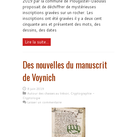
2019 par la commune de Plougastel-Daoulas
proposait de déchiffrer de mystérieuses
inscriptions gravées sur un rocher. Les
inscriptions ont été gravées il y a deux cent
cinquante ans et présentent des mots, des
dessins, des dates
Lire la suite...
Des nouvelles du manuscrit
de Voynich
8 juin 2019
Autour des chasses au trésor
,
Cryptographie -
Cryptologie
Laisser un commentaire