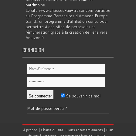
patrimoine
.
Le site www.chasses-au-tresor.com participe
au Programme Partenaires d’Amazon Europe
S.à r.l., un programme d’affiliation conçu pour
permettre à des sites de percevoir une
rémunération grâce à la création de liens vers
Amazon.fr
CONNEXION
Se souvenir de moi
Mot de passe perdu ?
À propos
|
Charte du site
|
Liens et remerciements
|
Plan
du site
|
Traceurs
|
Informations légales
|
RGPD
-