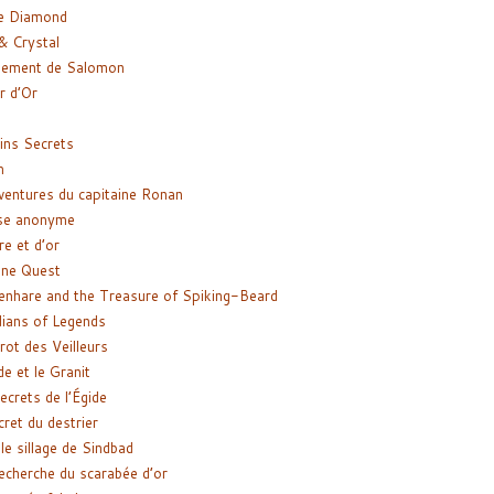
e Diamond
& Crystal
gement de Salomon
ir d’Or
ns Secrets
m
ventures du capitaine Ronan
se anonyme
re et d’or
ne Quest
enhare and the Treasure of Spiking-Beard
ians of Legends
rot des Veilleurs
de et le Granit
ecrets de l’Égide
cret du destrier
le sillage de Sindbad
recherche du scarabée d’or