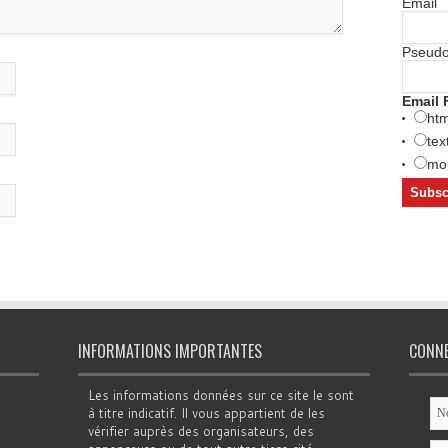
Email
Pseud
Email 
htm
tex
mob
INFORMATIONS IMPORTANTES
CONN
Les informations données sur ce site le sont
à titre indicatif. Il vous appartient de les
vérifier auprès des organisateurs, des