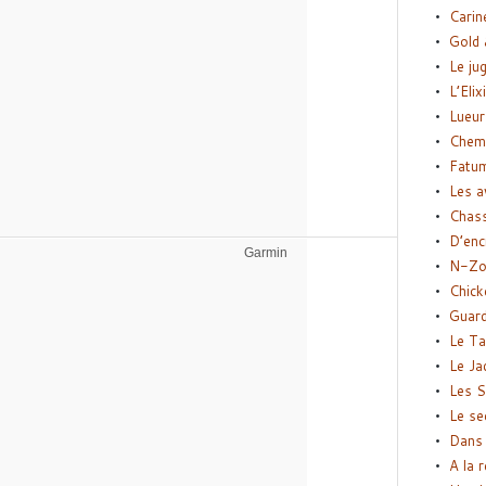
Carin
Gold 
Le ju
L’Elix
Lueur
Chemi
Fatu
Les a
Chas
D’enc
Garmin
N-Zo
Chick
Guard
Le Ta
Le Ja
Les S
Le se
Dans 
A la 