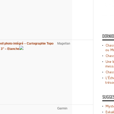
DERNIE
il photo intégré – Cartographie Topo
Magellan
Chass
 3″ – Etanche
ou M
Chass
Une b
mess
Chass
L’Éch
tréso
SUGGE
Myste
Garmin
Exkal