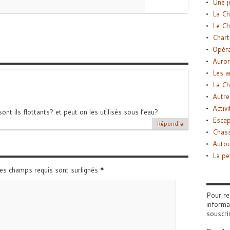
Une j
La Ch
Le Ch
Chart
Opéra
Auror
Les a
La Ch
Autre
Activi
nt ils flottants? et peut on les utilisés sous l’eau?
Esca
Répondre
Chass
Autou
La pe
Les champs requis sont surlignés
*
Pour re
informa
souscri