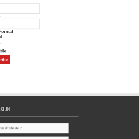
o
Format
l
t
ile
EXION