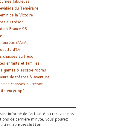
ournée fabuleuse
evalière du Téméraire
emin de la Victoire
res au trésor
tion France 98
e
moureux d’Ariège
ouette d’Or
s chasses au trésor
tés enfants et familles
pe games & escape rooms
eurs de trésors & Aventure
r des chasses au trésor
tite encyclopédie
ster informé de l'actualité ou recevoir nos
tions de dernière minute, vous pouvez
re à notre
newsletter
.