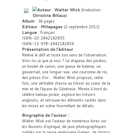
Auteur
:
Walter Wick
(traduction :
Christine Billaux
)
Album
: 36 pages
Editeur
:
Millepages
(2 septembre 2011)
Langue
: Français
ISBN-10: 2842182855
ISBN-13: 978-2842182854
Présentation de l’éditeur
:
Relève le défi et teste ton sens de l’observation.
Vois-tu ce que je vois ? Le drapeau des pirates,
un boulet de canon, une queue de baleine, un
gouvernail, une longue-vue, une couronne de roi,
des pièces d’or… Walter Wick propose, cette
fois, une véritable chasse au trésor au coeur de la
mer et de l’épave du Généreux. Monte à bord du
célèbre bateau pirate, explore les trésors
engloutis, et retrouve les éléments cachés dans
les mises en scène fourmillant de détails.
Biographie de l’auteur :
:
Walter Wick est l’auteur de nombreux livres sur
les illusions d’optique, de jeux photographiques
publiés par la revue américaine Games, de photos