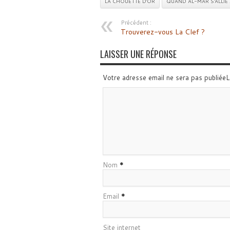
LA CHOUETTE D'OR
QUAND AL-MAR S'ALLIE 
Précédent :
Trouverez-vous La Clef ?
LAISSER UNE RÉPONSE
Votre adresse email ne sera pas publiée
Nom
*
Email
*
Site internet