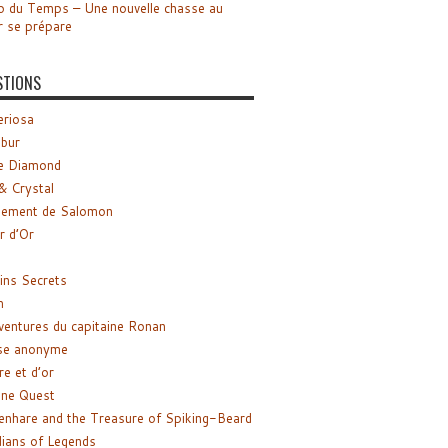
o du Temps – Une nouvelle chasse au
r se prépare
STIONS
riosa
ibur
e Diamond
& Crystal
gement de Salomon
ir d’Or
ns Secrets
m
ventures du capitaine Ronan
se anonyme
re et d’or
ne Quest
enhare and the Treasure of Spiking-Beard
ians of Legends