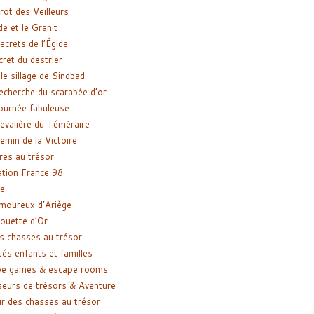
rot des Veilleurs
de et le Granit
ecrets de l’Égide
cret du destrier
le sillage de Sindbad
recherche du scarabée d’or
ournée fabuleuse
evalière du Téméraire
emin de la Victoire
res au trésor
tion France 98
e
moureux d’Ariège
ouette d’Or
s chasses au trésor
tés enfants et familles
pe games & escape rooms
eurs de trésors & Aventure
r des chasses au trésor