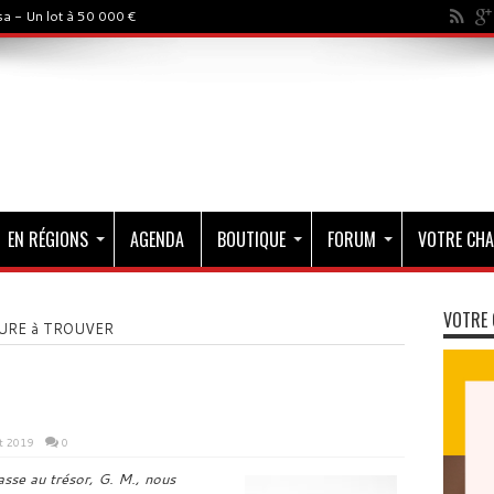
a - Un lot à 50 000 €
EN RÉGIONS
AGENDA
BOUTIQUE
FORUM
VOTRE CHA
VOTRE 
URE à TROUVER
et 2019
0
asse au trésor, G. M., nous