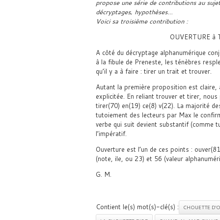
propose une série de contributions au suje
décryptages, hypothèses…
Voici sa troisième contribution :
OUVERTURE à 
A côté du décryptage alphanumérique conje
à la fibule de Preneste, les ténèbres resp
qu’il y a à faire : tirer un trait et trouver.
Autant la première proposition est claire,
explicitée. En reliant trouver et tirer, nou
tirer(70) en(19) ce(8) v(22). La majorité des
tutoiement des lecteurs par Max le confirm
verbe qui suit devient substantif (comme t
l’impératif.
Ouverture est l’un de ces points : ouver(81
(note, ile, ou 23) et 56 (valeur alphanumér
G. M.
Contient le(s) mot(s)-clé(s) :
CHOUETTE D'