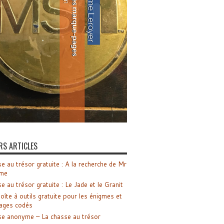
RS ARTICLES
e au trésor gratuite : A la recherche de Mr
me
e au trésor gratuite : Le Jade et le Granit
oîte à outils gratuite pour les énigmes et
ages codés
e anonyme – La chasse au trésor