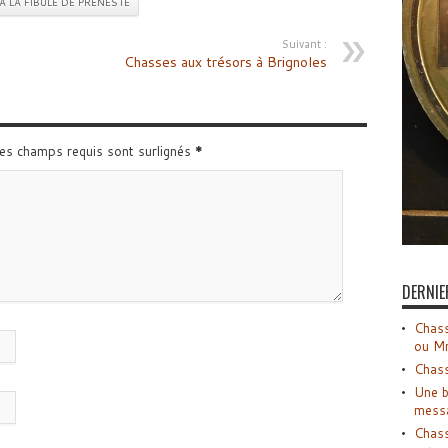
À LA FIBULE DE PRÉNESTE
Suivant :
Chasses aux trésors à Brignoles
Les champs requis sont surlignés
*
DERNIE
Chass
ou M
Chass
Une b
mess
Chass