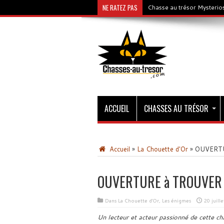
NE RATEZ PAS
Chasse au trésor Mysterios
ACCUEIL
CHASSES AU TRÉSOR
Accueil
»
La Chouette d'Or
»
OUVERT
OUVERTURE à TROUVER
Dans
La Chouette d'Or
,
Les énigmes
20 juill
Un lecteur et acteur passionné de cette ch