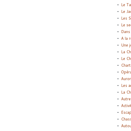
Le Ta
Le Ja
Les S
Le se
Dans 
A la 
Une j
La Ch
Le Ch
Chart
Opéra
Auror
Les a
La Ch
Autre
Activi
Esca
Chass
Autou