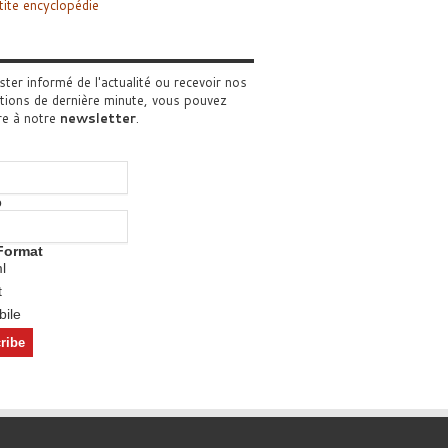
tite encyclopédie
ster informé de l'actualité ou recevoir nos
tions de dernière minute, vous pouvez
re à notre
newsletter
.
o
Format
l
t
ile