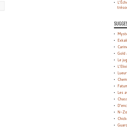
L’Éch
tréso
SUGGE
Myste
Exkal
Carin
Gold 
Le ju
L’Elix
Lueur
Chemi
Fatu
Les a
Chas
D’enc
N-Zo
Chick
Guard