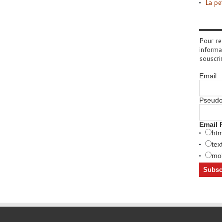
La pe
Pour re
informa
souscri
Email
Pseud
Email 
htm
tex
mob