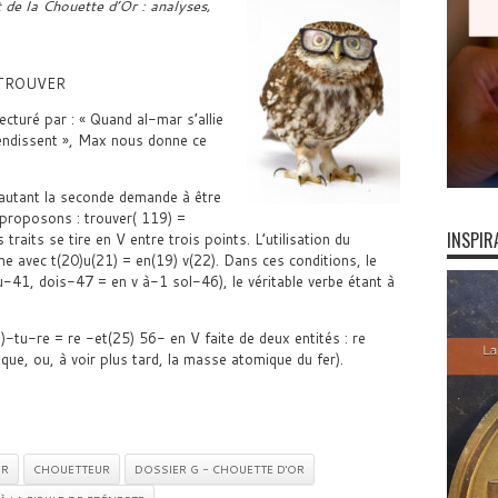
t de la Chouette d’Or : analyses,
TROUVER
cturé par : « Quand al-mar s’allie
lendissent », Max nous donne ce
 autant la seconde demande à être
s proposons : trouver( 119) =
INSPIR
 traits se tire en V entre trois points. L’utilisation du
e avec t(20)u(21) = en(19) v(22). Dans ces conditions, le
u-41, dois-47 = en v à-1 sol-46), le véritable verbe étant à
)-tu-re = re -et(25) 56- en V faite de deux entités : re
ique, ou, à voir plus tard, la masse atomique du fer).
OR
CHOUETTEUR
DOSSIER G - CHOUETTE D'OR