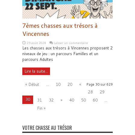
7èmes chasses aux trésors à
Vincennes
29 août 2024
Laisser un commentaire
Les chasses aux trésors à Vincennes proposent 2
niveaux de jeu : un parcours Familles et un
parcours Adultes
Lire la suite...
« Début
...
10
20
«
Page 30 sur 629
28
29
30
31
32
»
40
50
60
...
Fin »
VOTRE CHASSE AU TRÉSOR