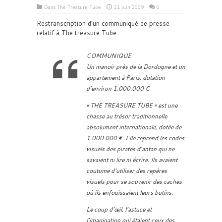
Dans
The Treasure Tube
21 juin 2009
0
Restranscription d’un communiqué de presse
relatif à The treasure Tube.
COMMUNIQUE
Un manoir près de la Dordogne et un
appartement à Paris, dotation
d’environ 1.000.000 €
« THE TREASURE TUBE » est une
chasse au trésor traditionnelle
absolument internationale, dotée de
1.000.000 €. Elle reprend les codes
visuels des pirates d’antan qui ne
savaient ni lire ni écrire. Ils avaient
coutume d’utiliser des repères
visuels pour se souvenir des caches
où ils enfouissaient leurs butins.
Le coup d’œil, l’astuce et
l’imagination qui étaient ceux des