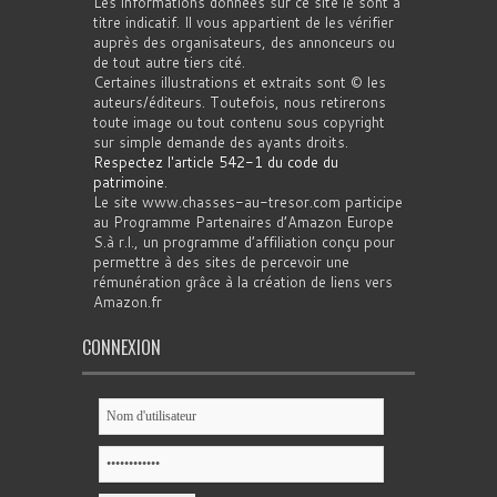
Les informations données sur ce site le sont à
titre indicatif. Il vous appartient de les vérifier
auprès des organisateurs, des annonceurs ou
de tout autre tiers cité.
Certaines illustrations et extraits sont © les
auteurs/éditeurs. Toutefois, nous retirerons
toute image ou tout contenu sous copyright
sur simple demande des ayants droits.
Respectez l'article 542-1 du code du
patrimoine
.
Le site www.chasses-au-tresor.com participe
au Programme Partenaires d’Amazon Europe
S.à r.l., un programme d’affiliation conçu pour
permettre à des sites de percevoir une
rémunération grâce à la création de liens vers
Amazon.fr
CONNEXION