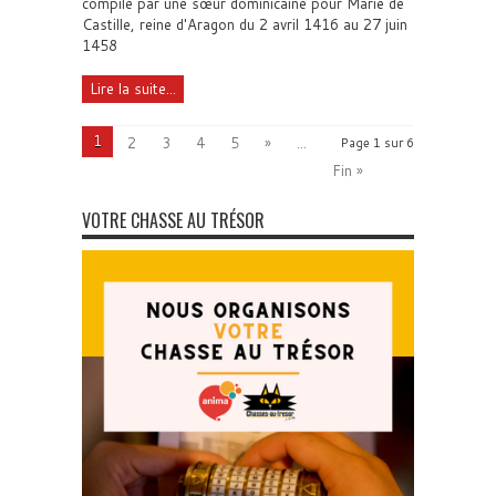
compilé par une sœur dominicaine pour Marie de
Castille, reine d'Aragon du 2 avril 1416 au 27 juin
1458
Lire la suite...
1
2
3
4
5
»
...
Page 1 sur 6
Fin »
VOTRE CHASSE AU TRÉSOR