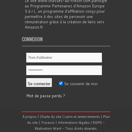
Le site www.chasses-au-tresor.com participe
au Programme Partenaires d’Amazon Europe
S.à r.l., un programme d’affiliation conçu pour
permettre à des sites de percevoir une
rémunération grâce à la création de liens vers
Amazon.fr
CONNEXION
Se souvenir de moi
Mot de passe perdu ?
À propos
|
Charte du site
|
Liens et remerciements
|
Plan
du site
|
Traceurs
|
Informations légales
|
RGPD
-
Réalisation
Want
- Tous droits réservés.