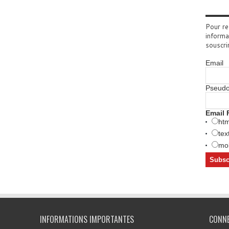
Pour re
informa
souscri
Email
Pseud
Email 
htm
tex
mob
INFORMATIONS IMPORTANTES
CONN