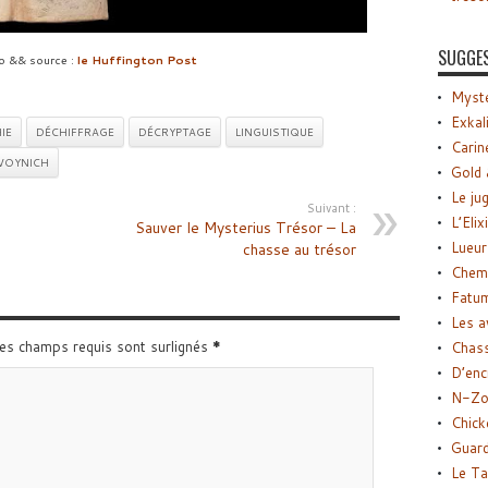
SUGGE
déo && source :
le Huffington Post
Myste
Exkal
IE
DÉCHIFFRAGE
DÉCRYPTAGE
LINGUISTIQUE
Carin
VOYNICH
Gold 
Le ju
Suivant :
L’Elix
Sauver le Mysterius Trésor – La
Lueur
chasse au trésor
Chemi
Fatu
Les a
Les champs requis sont surlignés
*
Chas
D’enc
N-Zo
Chick
Guard
Le Ta