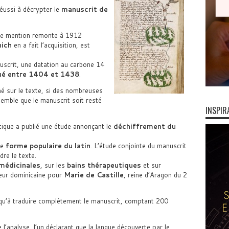
éussi à décrypter le
manuscrit de
ère mention remonte à 1912
nich
en a fait l’acquisition, est
scrit, une datation au carbone 14
iqué entre 1404 et 1438
.
é sur le texte, si des nombreuses
semble que le manuscrit soit resté
INSPIR
stique a publié une étude annonçant le
déchiffrement du
ne
forme populaire du latin
. L’étude conjointe du manuscrit
re le texte.
médicinales
, sur les
bains thérapeutiques
et sur
œur dominicaine pour
Marie de Castille
, reine d’Aragon du 2
us qu’à traduire complètement le manuscrit, comptant 200
l’analyse, l’un déclarant que la langue découverte par le