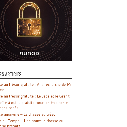
RS ARTICLES
e au trésor gratuite : A la recherche de Mr
me
e au trésor gratuite : Le Jade et le Granit
oîte à outils gratuite pour les énigmes et
ages codés
e anonyme – La chasse au trésor
o du Temps – Une nouvelle chasse au
r se prépare