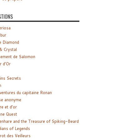
STIONS
riosa
ibur
e Diamond
& Crystal
gement de Salomon
ir d’Or
ns Secrets
m
ventures du capitaine Ronan
se anonyme
re et d’or
ne Quest
enhare and the Treasure of Spiking-Beard
ians of Legends
rot des Veilleurs