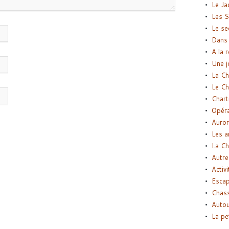
Le Ja
Les S
Le se
Dans 
A la 
Une j
La Ch
Le Ch
Chart
Opéra
Auror
Les a
La Ch
Autre
Activi
Esca
Chass
Autou
La pe