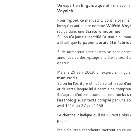
Un expert en
linguistique
affirme avoir r
Voynich
.
Pour rappel, ce manuscrit, dont la premi
lorsqu’un antiquaire nommé
Wilfrid Voy
rédigé dans une
écriture inconnue
.
Si l’on n’a jamais identifié l’
auteur
du manu
a établi que
le papier aurait été fabr
Si de nombreux spécialistes se sont pench
annonces de décryptage ont été faites, il 
obscur.
Mais le 29 avril 2019, un expert en lingui
manuscrit
.
Selon lui l’écriture utilisée serait issue d’u
et de cette langue lui à permis de comprend
Il s’agirait d’informations sur des
herbes 
l’
astrologie
, un texte compilé par une s
avril 1416 au 27 juin 1458.
Le chercheur indique qu’il ne lui reste pl
pages.
Mais d’autres chercheurs mettent en cause 