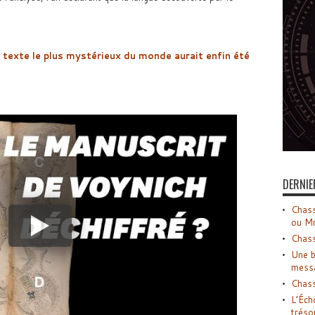
 texte le plus mystérieux du monde aurait enfin été
DERNIE
Chass
ou M
Chass
Une b
mess
Chass
L’Éch
tréso