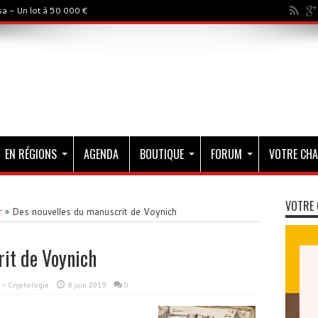
a - Un lot à 50 000 €
EN RÉGIONS
AGENDA
BOUTIQUE
FORUM
VOTRE CHA
VOTRE 
r
»
Des nouvelles du manuscrit de Voynich
it de Voynich
 - Cryptologie
8 juin 2019
0