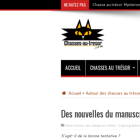
NE RATEZ PAS
Chasse au trésor Mysterios
ACCUEIL
CHASSES AU TRÉSOR
Accueil
»
Autour des chasses au tréso
Des nouvelles du manuscr
Dans
Autour des chasses au trésor
,
Cryptographie
S’agit-il de la bonne tentative ?