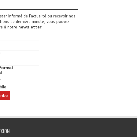
ster informé de l'actualité ou recevoir nos
tions de dernière minute, vous pouvez
re à notre
newsletter
.
o
Format
l
t
ile
EXION