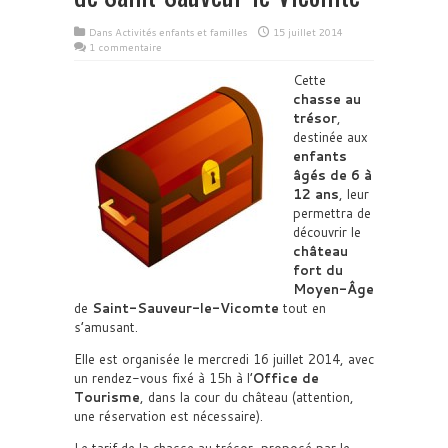
Dans
Activités enfants et familles
15 juillet 2014
1 commentaire
Cette
chasse au
trésor
,
destinée aux
enfants
âgés de 6 à
12 ans
, leur
permettra de
découvrir le
château
fort du
Moyen-Âge
de
Saint-Sauveur-le-Vicomte
tout en
s’amusant.
Elle est organisée le mercredi 16 juillet 2014, avec
un rendez-vous fixé à 15h à l’
Office de
Tourisme
, dans la cour du château (attention,
une réservation est nécessaire).