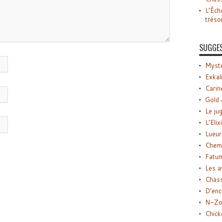
L’Éch
tréso
SUGGE
Myste
Exkal
Carin
Gold 
Le ju
L’Elix
Lueur
Chemi
Fatu
Les a
Chas
D’enc
N-Zo
Chick