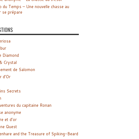
o du Temps – Une nouvelle chasse au
r se prépare
STIONS
riosa
ibur
e Diamond
& Crystal
gement de Salomon
ir d’Or
ns Secrets
m
ventures du capitaine Ronan
se anonyme
re et d’or
ne Quest
enhare and the Treasure of Spiking-Beard