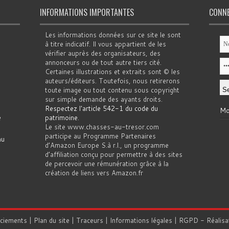
INFORMATIONS IMPORTANTES
CONN
Les informations données sur ce site le sont
à titre indicatif. Il vous appartient de les
vérifier auprès des organisateurs, des
annonceurs ou de tout autre tiers cité.
Certaines illustrations et extraits sont © les
auteurs/éditeurs. Toutefois, nous retirerons
toute image ou tout contenu sous copyright
sur simple demande des ayants droits.
Respectez l'article 542-1 du code du
Mo
e
patrimoine
.
Le site www.chasses-au-tresor.com
participe au Programme Partenaires
au
d’Amazon Europe S.à r.l., un programme
d’affiliation conçu pour permettre à des sites
de percevoir une rémunération grâce à la
création de liens vers Amazon.fr
rciements
|
Plan du site
|
Traceurs
|
Informations légales
|
RGPD
- Réalisa