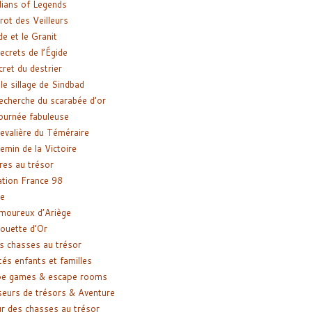
ians of Legends
rot des Veilleurs
de et le Granit
ecrets de l’Égide
cret du destrier
le sillage de Sindbad
recherche du scarabée d’or
ournée fabuleuse
evalière du Téméraire
emin de la Victoire
res au trésor
tion France 98
e
moureux d’Ariège
ouette d’Or
s chasses au trésor
tés enfants et familles
pe games & escape rooms
eurs de trésors & Aventure
r des chasses au trésor