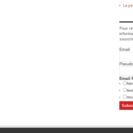
La pe
Pour re
informa
souscri
Email
Pseud
Email 
htm
tex
mob