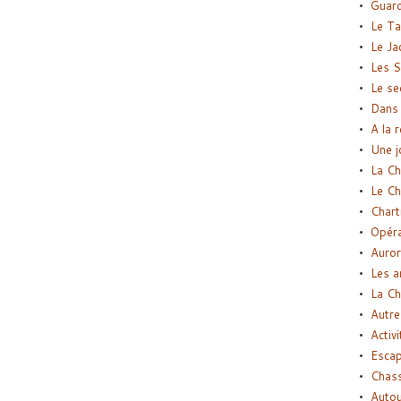
Guard
Le Ta
Le Ja
Les S
Le se
Dans 
A la 
Une j
La Ch
Le Ch
Chart
Opéra
Auror
Les a
La Ch
Autre
Activi
Esca
Chass
Autou