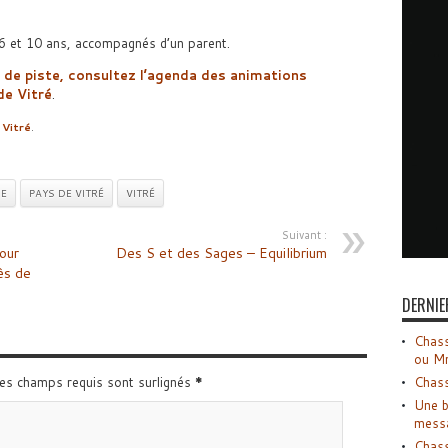
 6 et 10 ans, accompagnés d’un parent.
u de piste, consultez l’agenda des animations
de Vitré
.
 Vitré
.
NE
PAYS DE VITRÉ
VITRÉ
Suivant :
our
Des S et des Sages – Equilibrium
ès de
DERNIE
Chass
ou M
Chass
Les champs requis sont surlignés
*
Une b
mess
Chass