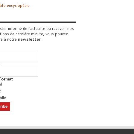
tite encyclopédie
ster informé de l'actualité ou recevoir nos
tions de dernière minute, vous pouvez
re à notre
newsletter
.
o
Format
l
t
ile