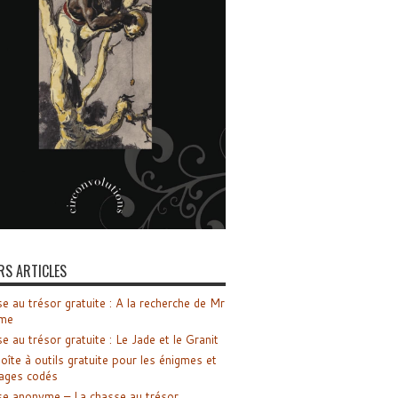
RS ARTICLES
e au trésor gratuite : A la recherche de Mr
me
e au trésor gratuite : Le Jade et le Granit
oîte à outils gratuite pour les énigmes et
ages codés
e anonyme – La chasse au trésor