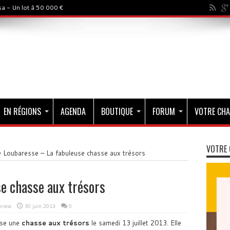
a - Un lot à 50 000 €
EN RÉGIONS
AGENDA
BOUTIQUE
FORUM
VOTRE CHA
VOTRE 
»
Loubaresse – La fabuleuse chasse aux trésors
e chasse aux trésors
press
30 juin 2013
0
se une
chasse aux trésors
le samedi 13 juillet 2013. Elle