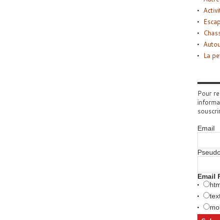
Activi
Esca
Chass
Autou
La pe
Pour re
informa
souscri
Email
Pseud
Email 
htm
tex
mob