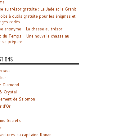
me
e au trésor gratuite : Le Jade et le Granit
oîte à outils gratuite pour les énigmes et
ages codés
e anonyme – La chasse au trésor
o du Temps – Une nouvelle chasse au
r se prépare
STIONS
riosa
ibur
e Diamond
& Crystal
gement de Salomon
ir d’Or
ns Secrets
m
ventures du capitaine Ronan