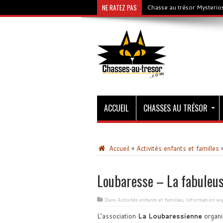
NE RATEZ PAS
Chasse au trésor Mysterios
ACCUEIL
CHASSES AU TRÉSOR
Accueil
»
Activités enfants et familles
Loubaresse – La fabuleus
Dans
Activités enfants et familles
,
Information ex
L’association
La Loubaressienne
organi