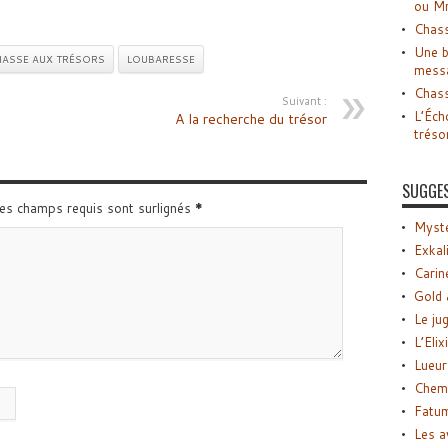
ou M
Chass
Une b
ASSE AUX TRÉSORS
LOUBARESSE
mess
Chass
Suivant :
L’Éch
A la recherche du trésor
tréso
SUGGE
Les champs requis sont surlignés
*
Myste
Exkal
Carin
Gold 
Le ju
L’Elix
Lueur
Chemi
Fatu
Les a