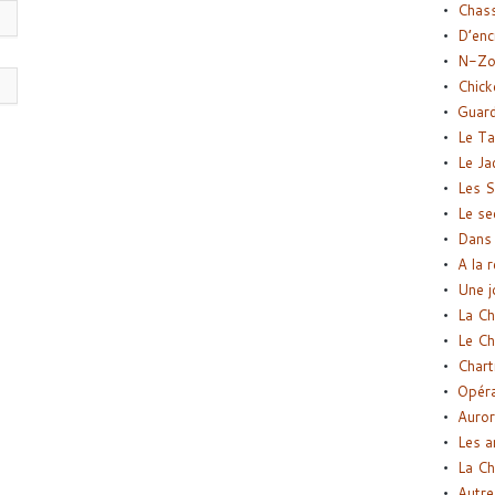
Chas
D’enc
N-Zo
Chick
Guard
Le Ta
Le Ja
Les S
Le se
Dans 
A la 
Une j
La Ch
Le Ch
Chart
Opéra
Auror
Les a
La Ch
Autre