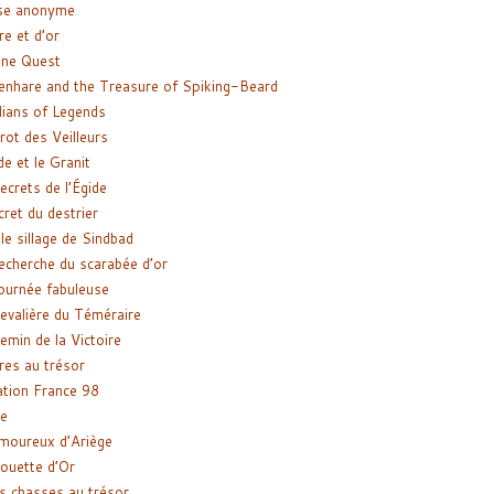
se anonyme
re et d’or
ne Quest
enhare and the Treasure of Spiking-Beard
ians of Legends
rot des Veilleurs
de et le Granit
ecrets de l’Égide
cret du destrier
le sillage de Sindbad
recherche du scarabée d’or
ournée fabuleuse
evalière du Téméraire
emin de la Victoire
res au trésor
tion France 98
e
moureux d’Ariège
ouette d’Or
s chasses au trésor