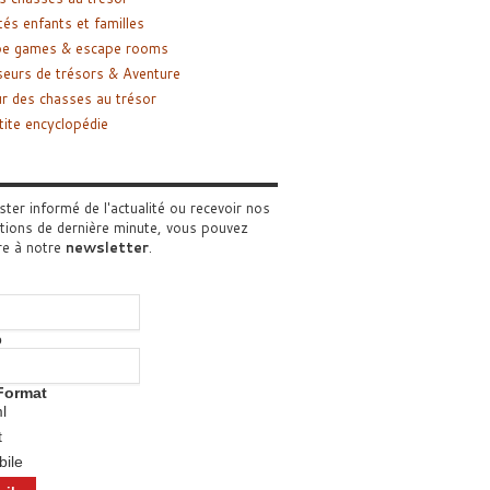
tés enfants et familles
pe games & escape rooms
eurs de trésors & Aventure
r des chasses au trésor
tite encyclopédie
ster informé de l'actualité ou recevoir nos
tions de dernière minute, vous pouvez
re à notre
newsletter
.
o
Format
l
t
ile