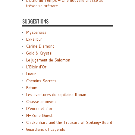
L’Écho du Temps – Une nouvelle chasse au
trésor se prépare
SUGGESTIONS
Mysteriosa
Exkalibur
Carine Diamond
Gold & Crystal
Le jugement de Salomon
L’Elixir d’Or
Lueur
Chemins Secrets
Fatum
Les aventures du capitaine Ronan
Chasse anonyme
D’encre et d’or
N-Zone Quest
Chickenhare and the Treasure of Spiking-Beard
Guardians of Legends