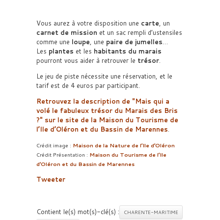
Vous aurez à votre disposition une
carte
, un
carnet de mission
et un sac rempli d’ustensiles
comme une
loupe
, une
paire de jumelles
…
Les
plantes
et les
habitants du marais
pourront vous aider à retrouver le
trésor
.
Le jeu de piste nécessite une réservation, et le
tarif est de 4 euros par participant.
Retrouvez la description de
Mais qui a
volé le fabuleux trésor du Marais des Bris
?
sur le site de la Maison du Tourisme de
l’Ile d’Oléron et du Bassin de Marennes
.
Crédit image :
Maison de la Nature de l’Ile d’Oléron
Crédit Présentation :
Maison du Tourisme de l’Ile
d’Oléron et du Bassin de Marennes
Tweeter
Contient le(s) mot(s)-clé(s) :
CHARENTE-MARITIME