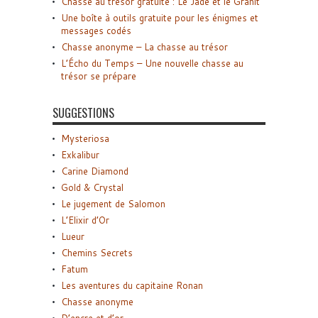
Chasse au trésor gratuite : Le Jade et le Granit
Une boîte à outils gratuite pour les énigmes et
messages codés
Chasse anonyme – La chasse au trésor
L’Écho du Temps – Une nouvelle chasse au
trésor se prépare
SUGGESTIONS
Mysteriosa
Exkalibur
Carine Diamond
Gold & Crystal
Le jugement de Salomon
L’Elixir d’Or
Lueur
Chemins Secrets
Fatum
Les aventures du capitaine Ronan
Chasse anonyme