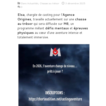
Dans
Actualités
,
Chasses au trésor
3 décembre 2025
0
Elsa
, chargée de casting pour l’
Agence
Origines
, travaille actuellement sur une
chasse
au trésor
qui sera diffusée sur
M6
, un
programme mêlant
défis mentaux
et
épreuves
physiques
au cœur d’une aventure intense et
totalement immersive.