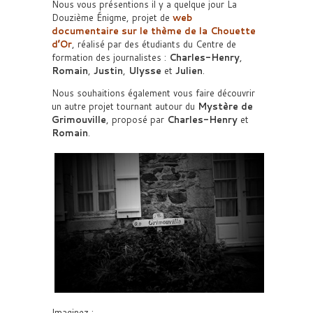
Nous vous présentions il y a quelque jour La
Douzième Énigme, projet de
web
documentaire sur le thème de la Chouette
d’Or
, réalisé par des étudiants du Centre de
formation des journalistes :
Charles-Henry
,
Romain
,
Justin
,
Ulysse
et
Julien
.
Nous souhaitions également vous faire découvrir
un autre projet tournant autour du
Mystère de
Grimouville
, proposé par
Charles-Henry
et
Romain
.
Imaginez :