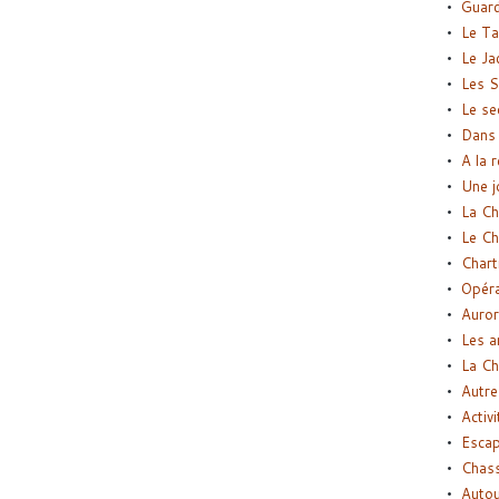
Guard
Le Ta
Le Ja
Les S
Le se
Dans 
A la 
Une j
La Ch
Le Ch
Chart
Opéra
Auror
Les a
La Ch
Autre
Activi
Esca
Chass
Autou