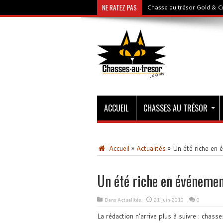
NE RATEZ PAS
Chasse au trésor Gold & C
ACCUEIL
CHASSES AU TRÉSOR
Accueil
»
Actualités
»
Un été riche en 
Un été riche en événemen
Dans
Actualités
21 juin 2010
0
La rédaction n’arrive plus à suivre : chass