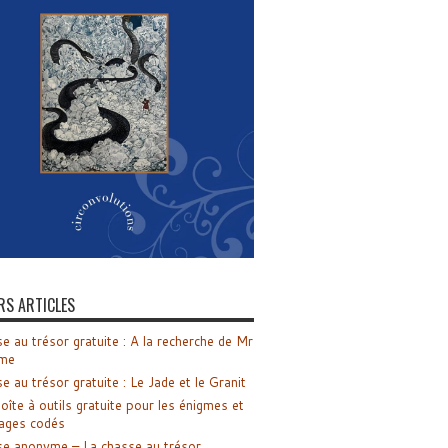
RS ARTICLES
e au trésor gratuite : A la recherche de Mr
me
e au trésor gratuite : Le Jade et le Granit
oîte à outils gratuite pour les énigmes et
ages codés
e anonyme – La chasse au trésor