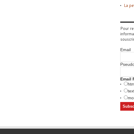
La pe
Pour re
informa
souscri
Email
Pseud
Email 
htm
tex
mob