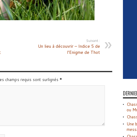
Suivant :
Un lieu à découvrir – Indice 5 de
t
l’Enigme de Thot
Les champs requis sont surlignés
*
DERNIE
Chass
ou M
Chass
Une b
mess
Chass