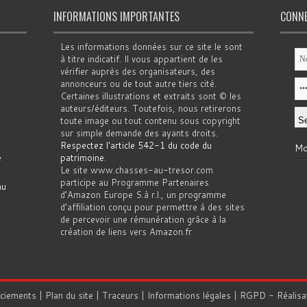
INFORMATIONS IMPORTANTES
CONN
Les informations données sur ce site le sont
à titre indicatif. Il vous appartient de les
vérifier auprès des organisateurs, des
annonceurs ou de tout autre tiers cité.
Certaines illustrations et extraits sont © les
auteurs/éditeurs. Toutefois, nous retirerons
toute image ou tout contenu sous copyright
sur simple demande des ayants droits.
Respectez l'article 542-1 du code du
Mo
e
patrimoine
.
Le site www.chasses-au-tresor.com
participe au Programme Partenaires
au
d’Amazon Europe S.à r.l., un programme
d’affiliation conçu pour permettre à des sites
de percevoir une rémunération grâce à la
création de liens vers Amazon.fr
rciements
|
Plan du site
|
Traceurs
|
Informations légales
|
RGPD
- Réalisa