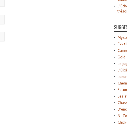
L’Éch
tréso
SUGGE
Myste
Exkal
Carin
Gold 
Le ju
L’Elix
Lueur
Chemi
Fatu
Les a
Chas
D’enc
N-Zo
Chick