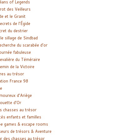
ians of Legends
rot des Veilleurs
de et le Granit
ecrets de l’Égide
cret du destrier
le sillage de Sindbad
recherche du scarabée d’or
ournée fabuleuse
evalière du Téméraire
emin de la Victoire
res au trésor
tion France 98
e
moureux d’Ariège
ouette d’Or
s chasses au trésor
tés enfants et familles
pe games & escape rooms
eurs de trésors & Aventure
r des chasses au trésor