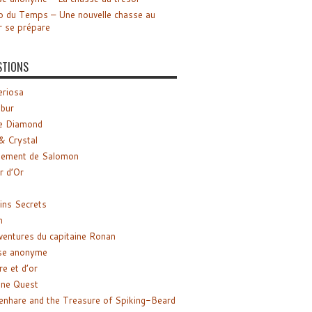
o du Temps – Une nouvelle chasse au
r se prépare
STIONS
riosa
ibur
e Diamond
& Crystal
gement de Salomon
ir d’Or
ns Secrets
m
ventures du capitaine Ronan
se anonyme
re et d’or
ne Quest
enhare and the Treasure of Spiking-Beard