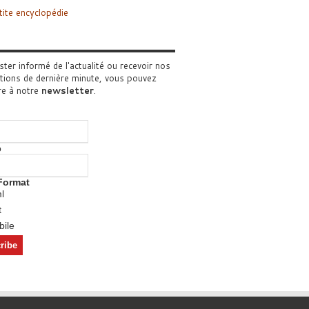
tite encyclopédie
ster informé de l'actualité ou recevoir nos
tions de dernière minute, vous pouvez
re à notre
newsletter
.
o
Format
l
t
ile