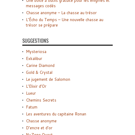
Une boîte à outils gratuite pour les énigmes et
messages codés
Chasse anonyme – La chasse au trésor
L’Écho du Temps – Une nouvelle chasse au
trésor se prépare
SUGGESTIONS
Mysteriosa
Exkalibur
Carine Diamond
Gold & Crystal
Le jugement de Salomon
L’Elixir d’Or
Lueur
Chemins Secrets
Fatum
Les aventures du capitaine Ronan
Chasse anonyme
D’encre et d’or
N-Zone Quest