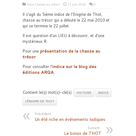
Dans
Chasses au trésor
21 juin 2010
0
Il s’agit du 5ième indice de l’Enigme de Thot,
chasse au trésor qui a débuté le 22 mai 2010 et
qui se termine le 22 juillet.
Il est question d’un LIEU à découvrir, et d’une
mystérieux R.
Pour une
présentation de la chasse au
trésor
.
Pour consulter l’
indice sur le blog des
éditions ARQA
.
Contient le(s) mot(s)-clé(s) :
HISTOIRE
INDICE
L'ÉNIGME DE THOT
Précédent :
Un été riche en événements ludiques
Suivant :
Le bonus de THOT