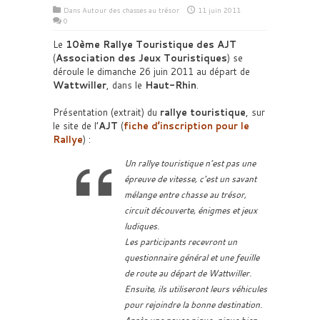
Dans
Autour des chasses au trésor
11 juin 2011
0
Le
10ème Rallye Touristique des AJT
(
Association des Jeux Touristiques
) se
déroule le dimanche 26 juin 2011 au départ de
Wattwiller
, dans le
Haut-Rhin
.
Présentation (extrait) du
rallye touristique
, sur
le site de l’
AJT
(
fiche d’inscription pour le
Rallye
) :
Un rallye touristique n’est pas une
épreuve de vitesse, c’est un savant
mélange entre chasse au trésor,
circuit découverte, énigmes et jeux
ludiques.
Les participants recevront un
questionnaire général et une feuille
de route au départ de Wattwiller.
Ensuite, ils utiliseront leurs véhicules
pour rejoindre la bonne destination.