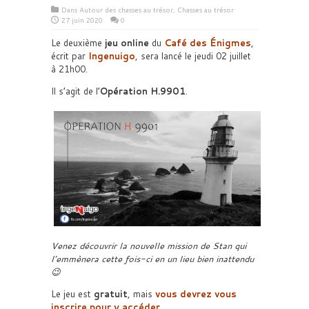
Dans
Autour des chasses au trésor
,
Chasses au trésor
27 juin 2020
0
Le deuxième
jeu online
du
Café des Énigmes
,
écrit par
Ingenuigo
, sera lancé le jeudi 02 juillet
à 21h00.
Il s’agit de l’
Opération H.9901
.
Venez découvrir la nouvelle mission de Stan qui
l’emmènera cette fois-ci en un lieu bien inattendu
😉
Le jeu est
gratuit
, mais
vous devrez vous
inscrire pour y accéder
.