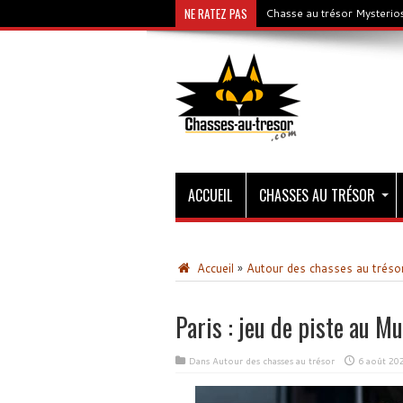
NE RATEZ PAS
Chasse au trésor Mysterios
ACCUEIL
CHASSES AU TRÉSOR
Accueil
»
Autour des chasses au tréso
Paris : jeu de piste au M
Dans
Autour des chasses au trésor
6 août 20