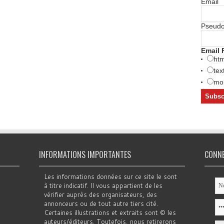
Email
Pseud
Email 
htm
tex
mob
INFORMATIONS IMPORTANTES
CONN
Les informations données sur ce site le sont
à titre indicatif. Il vous appartient de les
vérifier auprès des organisateurs, des
annonceurs ou de tout autre tiers cité.
Certaines illustrations et extraits sont © les
auteurs/éditeurs. Toutefois, nous retirerons