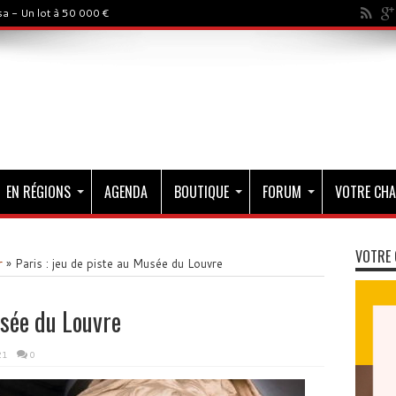
a - Un lot à 50 000 €
EN RÉGIONS
AGENDA
BOUTIQUE
FORUM
VOTRE CHA
VOTRE 
r
»
Paris : jeu de piste au Musée du Louvre
usée du Louvre
21
0