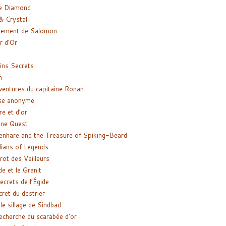
e Diamond
& Crystal
gement de Salomon
ir d’Or
ns Secrets
m
ventures du capitaine Ronan
se anonyme
re et d’or
ne Quest
enhare and the Treasure of Spiking-Beard
ians of Legends
rot des Veilleurs
de et le Granit
ecrets de l’Égide
cret du destrier
le sillage de Sindbad
recherche du scarabée d’or