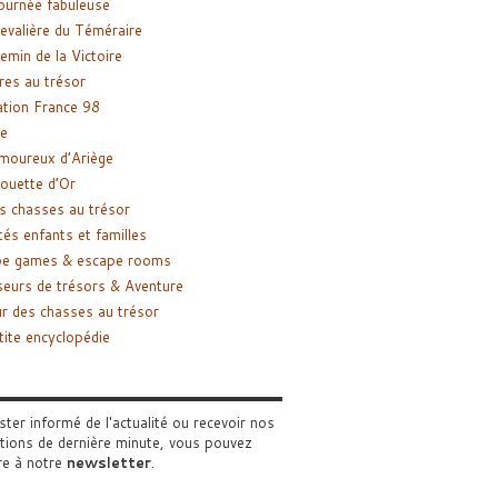
ournée fabuleuse
evalière du Téméraire
emin de la Victoire
res au trésor
tion France 98
e
moureux d’Ariège
ouette d’Or
s chasses au trésor
tés enfants et familles
pe games & escape rooms
eurs de trésors & Aventure
r des chasses au trésor
tite encyclopédie
ster informé de l'actualité ou recevoir nos
tions de dernière minute, vous pouvez
re à notre
newsletter
.