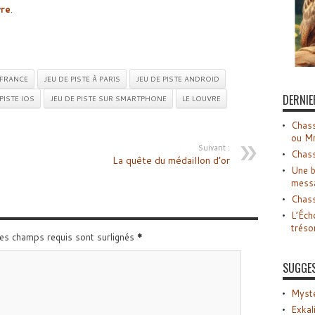
vre
.
-FRANCE
JEU DE PISTE À PARIS
JEU DE PISTE ANDROID
DERNIE
PISTE IOS
JEU DE PISTE SUR SMARTPHONE
LE LOUVRE
Chass
ou M
Suivant :
Chass
La quête du médaillon d’or
Une b
mess
Chass
L’Éch
tréso
Les champs requis sont surlignés
*
SUGGE
Myste
Exkal