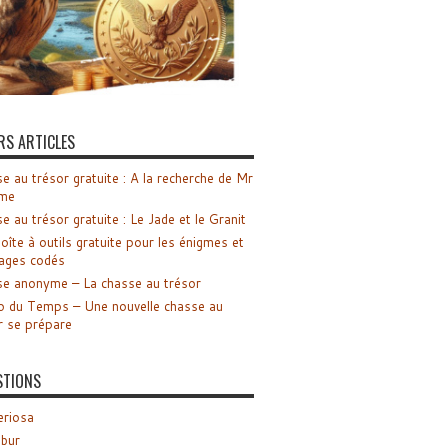
RS ARTICLES
e au trésor gratuite : A la recherche de Mr
me
e au trésor gratuite : Le Jade et le Granit
oîte à outils gratuite pour les énigmes et
ages codés
e anonyme – La chasse au trésor
o du Temps – Une nouvelle chasse au
r se prépare
STIONS
riosa
ibur