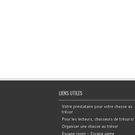
LIENS UTILES
Votre prestataire pour votre chasse au
trésor
Pour les lecteurs, chasseurs de trésorsr
Organiser une chasse au trésor
Escape room - Escape game