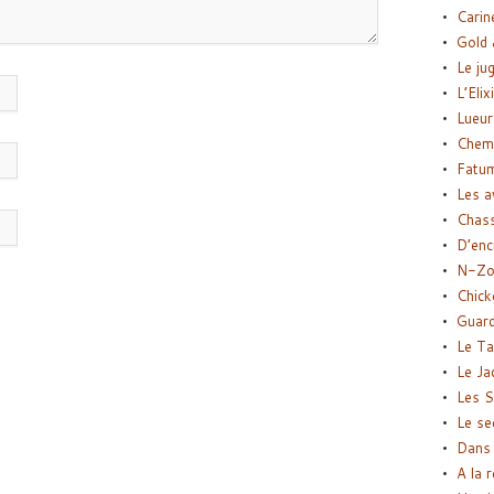
Carin
Gold 
Le ju
L’Elix
Lueur
Chemi
Fatu
Les a
Chas
D’enc
N-Zo
Chick
Guard
Le Ta
Le Ja
Les S
Le se
Dans 
A la 