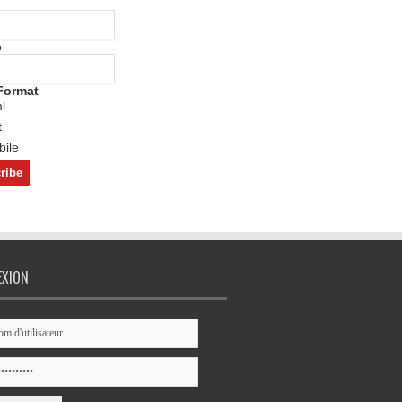
o
Format
l
t
ile
EXION