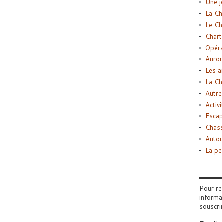
Une j
La Ch
Le Ch
Chart
Opéra
Auror
Les a
La Ch
Autre
Activi
Esca
Chass
Autou
La pe
Pour re
informa
souscri