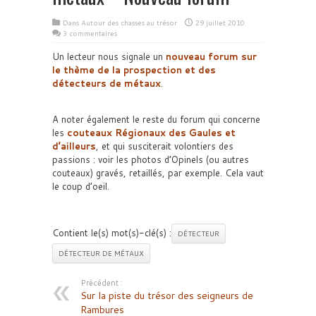
Dans
Autour des chasses au trésor
29 juillet 2010
3 commentaires
Un lecteur nous signale un
nouveau forum sur
le thème de la prospection et des
détecteurs de métaux
.
A noter également le reste du forum qui concerne
les
couteaux Régionaux des Gaules et
d’ailleurs
, et qui susciterait volontiers des
passions : voir les photos d’Opinels (ou autres
couteaux) gravés, retaillés, par exemple. Cela vaut
le coup d’oeil.
Contient le(s) mot(s)-clé(s) :
DÉTECTEUR
DÉTECTEUR DE MÉTAUX
Précédent :
Sur la piste du trésor des seigneurs de
Rambures