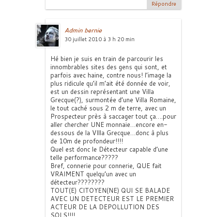
Répondre
Admin bernie
30 juillet 2010 à 3 h 20 min
Hé bien je suis en train de parcourir les
innombrables sites des gens qui sont, et
parfois avec haine, contre nous! l’image la
plus ridicule qu’il m’ait été donnée de voir,
est un dessin représentant une Villa
Grecque(?), surmontée d’une Villa Romaine,
le tout caché sous 2 m de terre, avec un
Prospecteur près à saccager tout ça….pour
aller chercher UNE monnaie…encore en-
dessous de la VIlla Grecque…donc à plus
de 10m de profondeur!!!!
Quel est donc le Détecteur capable d’une
telle performance?????
Bref, connerie pour connerie, QUE fait
VRAIMENT quelqu’un avec un
détecteur????????
TOUT(E) CITOYEN(NE) QUI SE BALADE
AVEC UN DETECTEUR EST LE PREMIER
ACTEUR DE LA DEPOLLUTION DES
SOLS!!!!