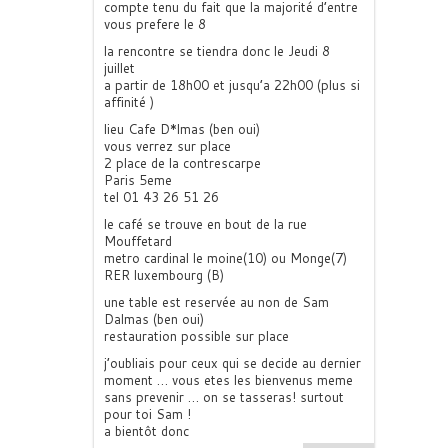
compte tenu du fait que la majorité d’entre
vous prefere le 8
la rencontre se tiendra donc le Jeudi 8
juillet
a partir de 18h00 et jusqu’a 22h00 (plus si
affinité )
lieu Cafe D*lmas (ben oui)
vous verrez sur place
2 place de la contrescarpe
Paris 5eme
tel 01 43 26 51 26
le café se trouve en bout de la rue
Mouffetard
metro cardinal le moine(10) ou Monge(7)
RER luxembourg (B)
une table est reservée au non de Sam
Dalmas (ben oui)
restauration possible sur place
j’oubliais pour ceux qui se decide au dernier
moment … vous etes les bienvenus meme
sans prevenir … on se tasseras! surtout
pour toi Sam !
a bientôt donc