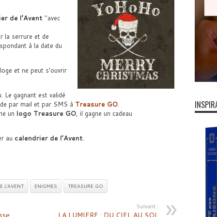
ier de l’Avent
avec
 la serrure et de
spondant à la date du
loge et ne peut s’ouvrir
. Le gagnant est validé
INSPIR
code par mail et par SMS à
Treasure GO
.
che un
logo Treasure GO
, il gagne un cadeau
er au
calendrier de l’Avent
.
E L'AVENT
ENIGMES
TREASURE GO
Suivant :
asse
LA LUMIERE : DU CIEL AU SOL