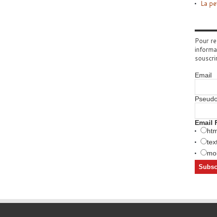
La pe
Pour re
informa
souscri
Email
Pseud
Email 
htm
tex
mob