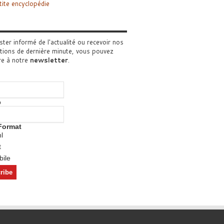
tite encyclopédie
ster informé de l'actualité ou recevoir nos
tions de dernière minute, vous pouvez
re à notre
newsletter
.
o
Format
l
t
ile