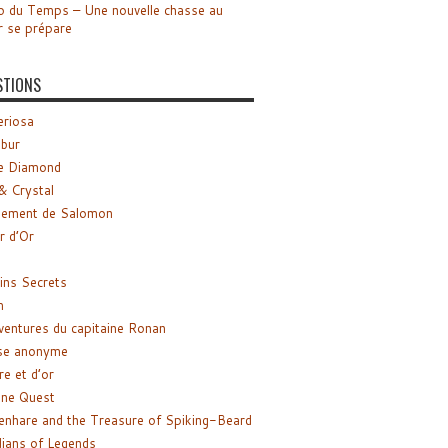
o du Temps – Une nouvelle chasse au
r se prépare
STIONS
riosa
ibur
e Diamond
& Crystal
gement de Salomon
ir d’Or
ns Secrets
m
ventures du capitaine Ronan
se anonyme
re et d’or
ne Quest
enhare and the Treasure of Spiking-Beard
ians of Legends