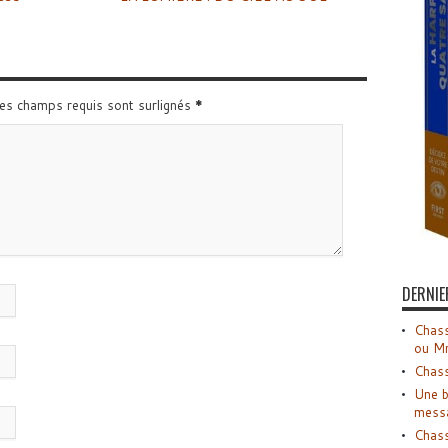
Les champs requis sont surlignés
*
DERNIE
Chass
ou M
Chass
Une b
mess
Chass