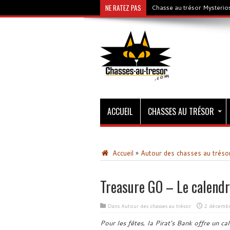
NE RATEZ PAS
Chasse au trésor Mysterios
ACCUEIL
CHASSES AU TRÉSOR
Accueil
»
Autour des chasses au tréso
Treasure GO – Le calendri
Dans
Autour des chasses au trésor
2 décembr
Pour les fêtes, la Pirat’s Bank offre un cal