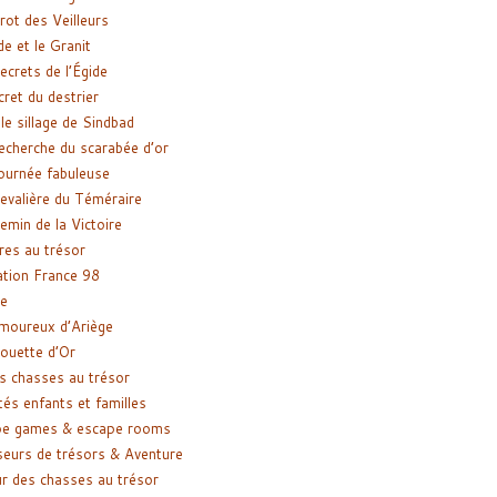
rot des Veilleurs
de et le Granit
ecrets de l’Égide
cret du destrier
le sillage de Sindbad
recherche du scarabée d’or
ournée fabuleuse
evalière du Téméraire
emin de la Victoire
res au trésor
tion France 98
e
moureux d’Ariège
ouette d’Or
s chasses au trésor
tés enfants et familles
pe games & escape rooms
eurs de trésors & Aventure
r des chasses au trésor