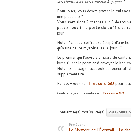
ses clients avec des cadeaux à gagner !
Pour jouer, vous devez gratter le
calendr
une pièce d’or
.
Vous avez alors 2 chances sur 3 de trouver
pouvoir
ouvrir la porte du coffre
corre
jour.
Note :
chaque coffre est équipé d’une hor
qu’a une heure mystérieuse le jour J.
Le premier qui l’ouvre s’empare du contenu
lorsqu’il est le premier à envoyer le bon 
Note : Si la page Facebook du joueur affi
supplémentaire.
Rendez-vous sur
Treasure GO
pour jou
Crédit image et présentation :
Treasure GO
Contient le(s) mot(s)-clé(s) :
CALENDRIER D
Précédent :
Le Mystère de l’Éventail – La ch