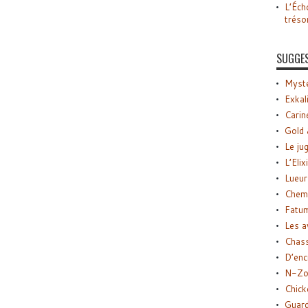
L’Éch
tréso
SUGGE
Myste
Exkal
Carin
Gold 
Le ju
L’Elix
Lueur
Chemi
Fatu
Les a
Chas
D’enc
N-Zo
Chick
Guard