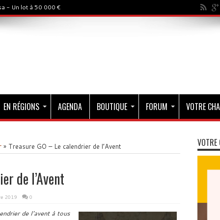
a - Un lot à 50 000 €
EN RÉGIONS
AGENDA
BOUTIQUE
FORUM
VOTRE CHA
VOTRE 
r
»
Treasure GO – Le calendrier de l’Avent
er de l’Avent
e 2019
0
endrier de l’avent à tous