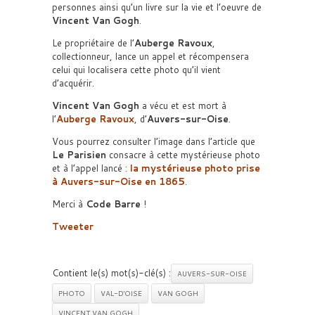
personnes ainsi qu’un livre sur la vie et l’oeuvre de
Vincent Van Gogh
.
Le propriétaire de l’
Auberge Ravoux
,
collectionneur, lance un appel et récompensera
celui qui localisera cette photo qu’il vient
d’acquérir.
Vincent Van Gogh
a vécu et est mort à
l’
Auberge Ravoux
, d’
Auvers-sur-Oise
.
Vous pourrez consulter l’image dans l’article que
Le Parisien
consacre à cette mystérieuse photo
et à l’appel lancé :
la mystérieuse photo prise
à Auvers-sur-Oise en 1865
.
Merci à
Code Barre
!
Tweeter
Contient le(s) mot(s)-clé(s) :
AUVERS-SUR-OISE
PHOTO
VAL-D'OISE
VAN GOGH
VINCENT VAN GOGH