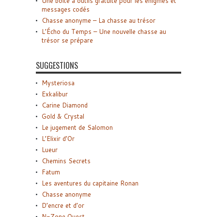
Une boîte à outils gratuite pour les énigmes et
messages codés
Chasse anonyme – La chasse au trésor
L’Écho du Temps – Une nouvelle chasse au
trésor se prépare
SUGGESTIONS
Mysteriosa
Exkalibur
Carine Diamond
Gold & Crystal
Le jugement de Salomon
L’Elixir d’Or
Lueur
Chemins Secrets
Fatum
Les aventures du capitaine Ronan
Chasse anonyme
D’encre et d’or
N-Zone Quest