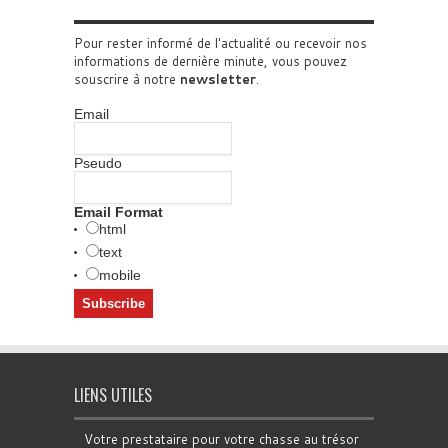
Pour rester informé de l'actualité ou recevoir nos
informations de dernière minute, vous pouvez
souscrire à notre
newsletter
.
Email
Pseudo
Email Format
html
text
mobile
LIENS UTILES
Votre prestataire pour votre chasse au trésor