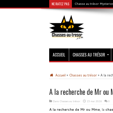
NE RATEZ PAS
Chasse au trésor Mysterios
ACCUEIL
CHASSES AU TRÉSOR
Accueil
»
Chasses au trésor
»
A la re
A la recherche de Mr ou
Dans
Chasses au trésor
15 mai 2026
0
A la recherche de Mr ou Mme
, la
chas