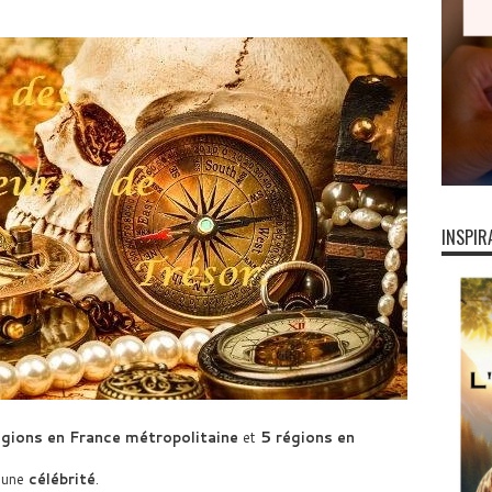
INSPIR
égions en France métropolitaine
et
5 régions en
r une
célébrité
.