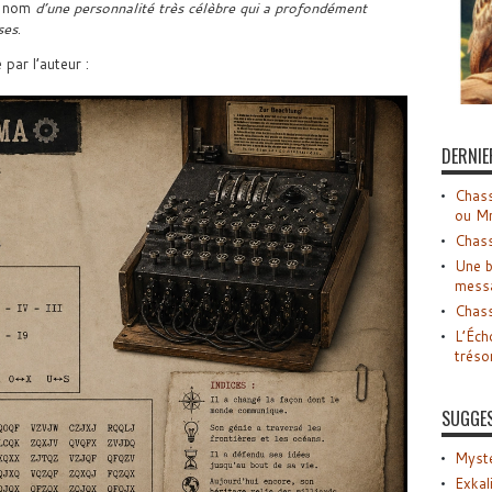
le nom
d’une personnalité très célèbre qui a profondément
ses
.
par l’auteur :
DERNIE
Chass
ou M
Chass
Une b
mess
Chass
L’Éch
tréso
SUGGE
Myste
Exkal