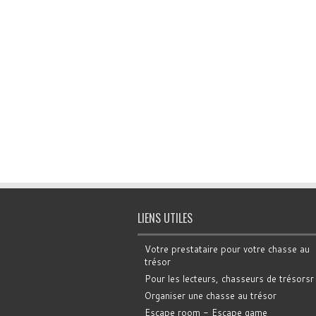
LIENS UTILES
Votre prestataire pour votre chasse au
trésor
Pour les lecteurs, chasseurs de trésorsr
Organiser une chasse au trésor
Escape room - Escape game