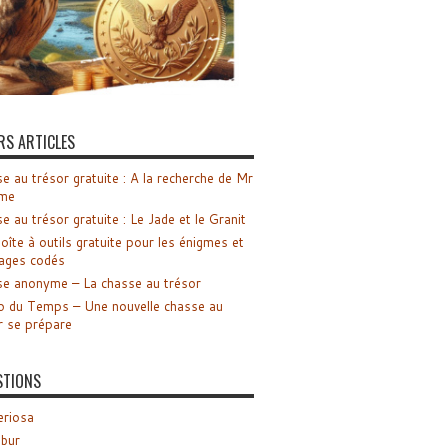
RS ARTICLES
e au trésor gratuite : A la recherche de Mr
me
e au trésor gratuite : Le Jade et le Granit
oîte à outils gratuite pour les énigmes et
ages codés
e anonyme – La chasse au trésor
o du Temps – Une nouvelle chasse au
r se prépare
STIONS
riosa
ibur