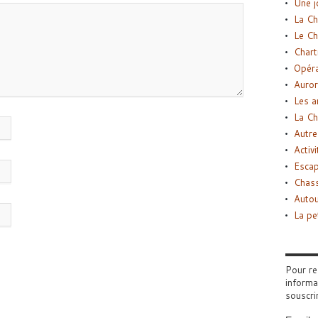
Une j
La Ch
Le Ch
Chart
Opéra
Auror
Les a
La Ch
Autre
Activi
Esca
Chass
Autou
La pe
Pour re
informa
souscri