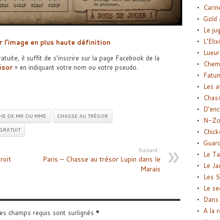
Carin
Gold 
Le ju
L’Elix
r l’image en plus haute définition
Lueur
tuite, il suffit de s’inscrire sur la page Facebook de la
Chemi
ésor
» en indiquant votre nom ou votre pseudo.
Fatu
Les a
Chas
D’enc
HE DE MR OU MME
CHASSE AU TRÉSOR
N-Zo
GRATUIT
Chick
Guard
Suivant :
Le Ta
roit
Paris – Chasse au trésor Lupin dans le
Le Ja
Marais
Les S
Le se
Dans 
A la 
Les champs requis sont surlignés
*