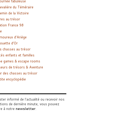
ournée fabuleuse
evalière du Téméraire
emin de la Victoire
res au trésor
tion France 98
e
moureux d’Ariège
ouette d’Or
s chasses au trésor
tés enfants et familles
pe games & escape rooms
eurs de trésors & Aventure
r des chasses au trésor
tite encyclopédie
ster informé de l'actualité ou recevoir nos
tions de dernière minute, vous pouvez
re à notre
newsletter
.