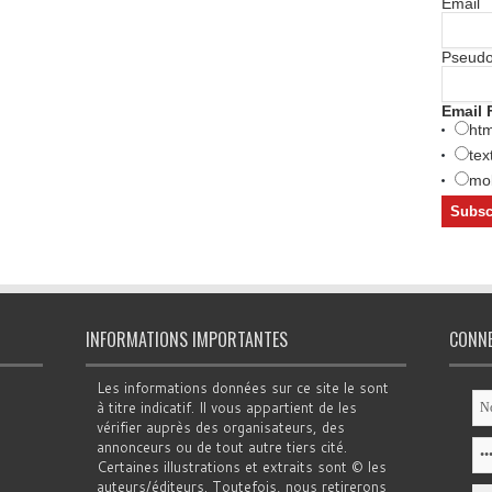
Email
Pseud
Email 
htm
tex
mob
INFORMATIONS IMPORTANTES
CONN
Les informations données sur ce site le sont
à titre indicatif. Il vous appartient de les
vérifier auprès des organisateurs, des
annonceurs ou de tout autre tiers cité.
Certaines illustrations et extraits sont © les
auteurs/éditeurs. Toutefois, nous retirerons