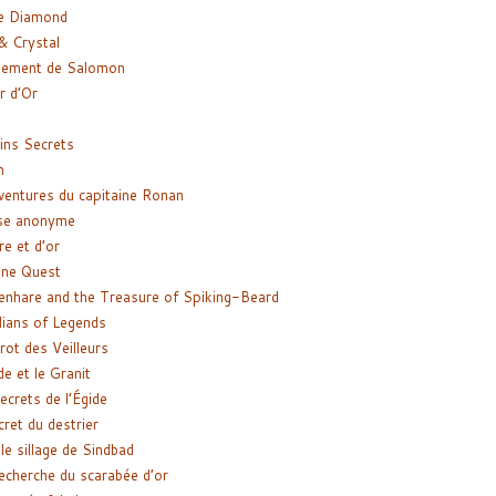
e Diamond
& Crystal
gement de Salomon
ir d’Or
ns Secrets
m
ventures du capitaine Ronan
se anonyme
re et d’or
ne Quest
enhare and the Treasure of Spiking-Beard
ians of Legends
rot des Veilleurs
de et le Granit
ecrets de l’Égide
cret du destrier
le sillage de Sindbad
recherche du scarabée d’or