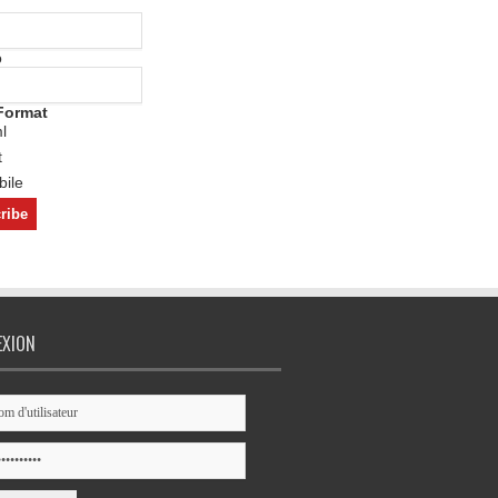
o
Format
l
t
ile
EXION