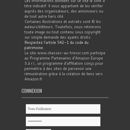
Les informations données sur ce site le sont à
titre indicatif. Il vous appartient de les vérifier
auprès des organisateurs, des annonceurs ou
de tout autre tiers cité.
Certaines illustrations et extraits sont © les
auteurs/éditeurs. Toutefois, nous retirerons
toute image ou tout contenu sous copyright
sur simple demande des ayants droits.
Respectez l'article 542-1 du code du
patrimoine
.
Le site www.chasses-au-tresor.com participe
au Programme Partenaires d’Amazon Europe
S.à r.l., un programme d’affiliation conçu pour
permettre à des sites de percevoir une
rémunération grâce à la création de liens vers
Amazon.fr
CONNEXION