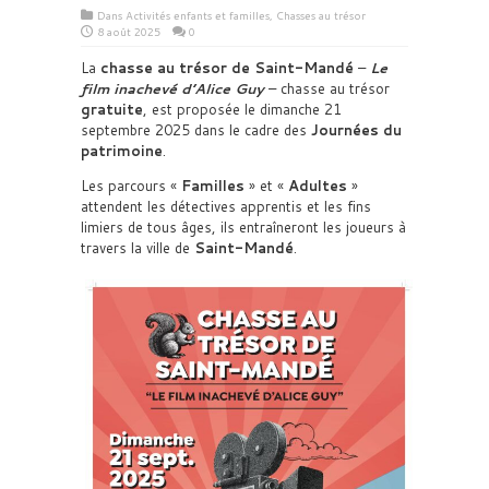
Dans
Activités enfants et familles
,
Chasses au trésor
8 août 2025
0
La
chasse au trésor de Saint-Mandé
–
Le
film inachevé d’Alice Guy
– chasse au trésor
gratuite
, est proposée le dimanche 21
septembre 2025 dans le cadre des
Journées du
patrimoine
.
Les parcours «
Familles
» et «
Adultes
»
attendent les détectives apprentis et les fins
limiers de tous âges, ils entraîneront les joueurs à
travers la ville de
Saint-Mandé
.