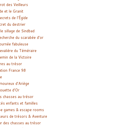
rot des Veilleurs
de et le Granit
ecrets de l’Égide
cret du destrier
le sillage de Sindbad
recherche du scarabée d’or
ournée fabuleuse
evalière du Téméraire
emin de la Victoire
res au trésor
tion France 98
e
moureux d’Ariège
ouette d’Or
s chasses au trésor
tés enfants et familles
pe games & escape rooms
eurs de trésors & Aventure
r des chasses au trésor