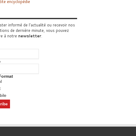
tite encyclopédie
ster informé de l'actualité ou recevoir nos
tions de dernière minute, vous pouvez
re à notre
newsletter
.
o
Format
l
t
ile