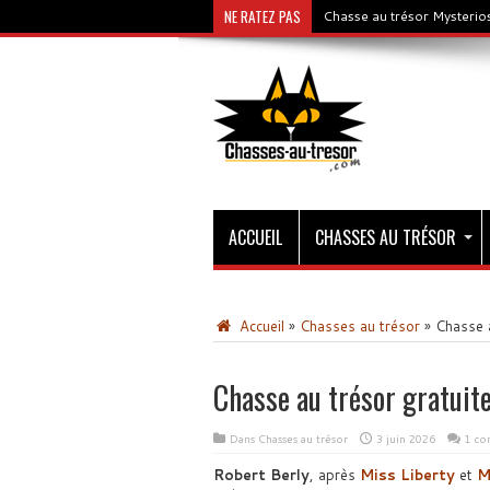
NE RATEZ PAS
Chasse au trésor Mysterios
ACCUEIL
CHASSES AU TRÉSOR
Accueil
»
Chasses au trésor
»
Chasse a
Chasse au trésor gratuit
Dans
Chasses au trésor
3 juin 2026
1 co
Robert Berly
, après
Miss Liberty
et
M