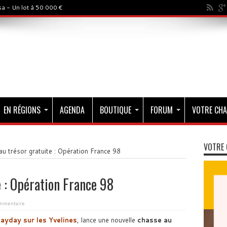
a - Un lot à 50 000 €
EN RÉGIONS
AGENDA
BOUTIQUE
FORUM
VOTRE CHA
VOTRE 
u trésor gratuite : Opération France 98
e : Opération France 98
mmentaire
ayday sur les Yvelines
, lance une nouvelle
chasse au