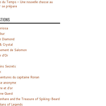
o du Temps – Une nouvelle chasse au
r se prépare
STIONS
riosa
ibur
e Diamond
& Crystal
gement de Salomon
ir d’Or
ns Secrets
m
ventures du capitaine Ronan
se anonyme
re et d’or
ne Quest
enhare and the Treasure of Spiking-Beard
ians of Legends