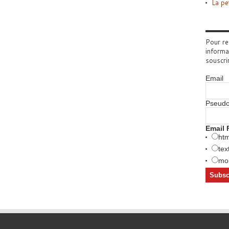
La pe
Pour re
informa
souscri
Email
Pseud
Email 
htm
tex
mob