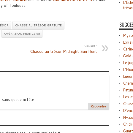
L’Éch
ty of Toulouse.
tréso
SUGGE
RÉSOR
CHASSE AU TRÉSOR GRATUITE
OPÉRATION FRANCE 98
Myste
Exkal
Suivant :
Carin
Chasse au trésor Midnight Sun Hunt
Gold 
Le ju
L’Elix
Lueur
Chemi
Fatu
Les a
s sans queue ni tête
Chas
Répondre
D’enc
N-Zo
Chick
Guard