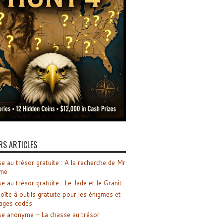
RS ARTICLES
e au trésor gratuite : A la recherche de Mr
me
e au trésor gratuite : Le Jade et le Granit
oîte à outils gratuite pour les énigmes et
ages codés
e anonyme – La chasse au trésor