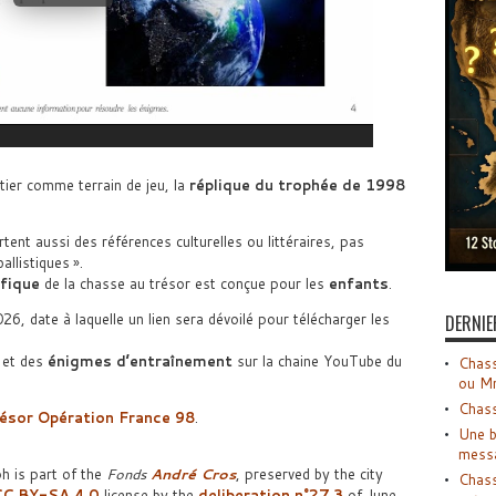
tier comme terrain de jeu, la
réplique du trophée de 1998
ent aussi des références culturelles ou littéraires, pas
llistiques ».
fique
de la chasse au trésor est conçue pour les
enfants
.
26, date à laquelle un lien sera dévoilé pour télécharger les
DERNIE
et des
énigmes d’entraînement
sur la chaine YouTube du
Chass
ou M
Chass
résor Opération France 98
.
Une b
mess
h is part of the
Fonds
André Cros
, preserved by the city
Chass
C BY-SA 4.0
license by the
deliberation n°27.3
of June