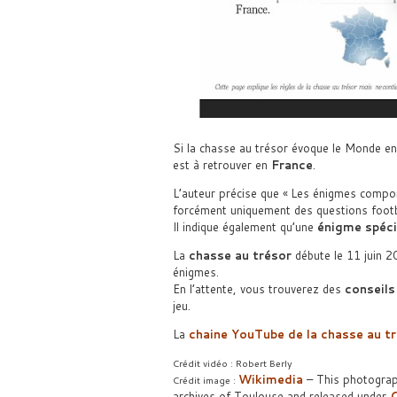
Si la chasse au trésor évoque le Monde en
est à retrouver en
France
.
L’auteur précise que « Les énigmes comport
forcément uniquement des questions footba
Il indique également qu’une
énigme spéci
La
chasse au trésor
débute le 11 juin 20
énigmes.
En l’attente, vous trouverez des
conseils
jeu.
La
chaine YouTube de la chasse au t
Crédit vidéo : Robert Berly
Wikimedia
– This photograp
Crédit image :
archives of Toulouse and released under
C