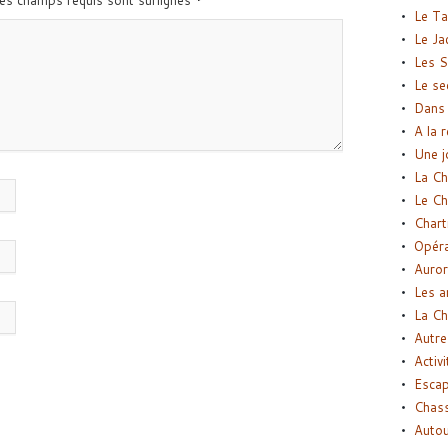
Les champs requis sont surlignés
*
Le Ta
Le Ja
Les S
Le se
Dans 
A la 
Une j
La Ch
Le Ch
Chart
Opéra
Auror
Les a
La Ch
Autre
Activi
Esca
Chass
Autou