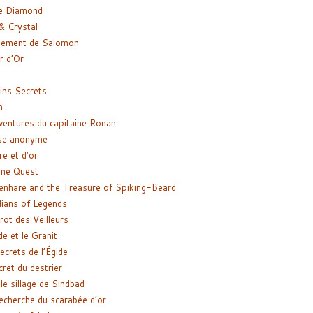
e Diamond
& Crystal
gement de Salomon
ir d’Or
ns Secrets
m
ventures du capitaine Ronan
se anonyme
re et d’or
ne Quest
enhare and the Treasure of Spiking-Beard
ians of Legends
rot des Veilleurs
de et le Granit
ecrets de l’Égide
cret du destrier
le sillage de Sindbad
recherche du scarabée d’or