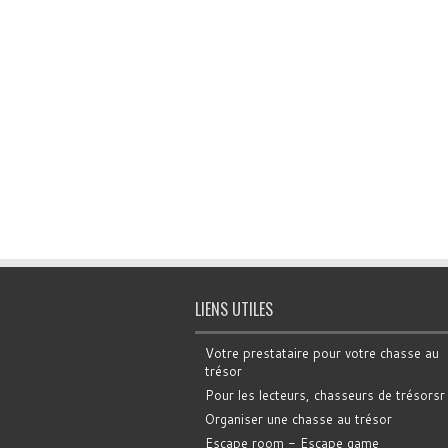
LIENS UTILES
Votre prestataire pour votre chasse au
trésor
Pour les lecteurs, chasseurs de trésorsr
Organiser une chasse au trésor
Escape room - Escape game