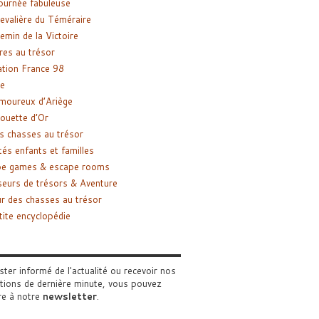
ournée fabuleuse
evalière du Téméraire
emin de la Victoire
res au trésor
tion France 98
e
moureux d’Ariège
ouette d’Or
s chasses au trésor
tés enfants et familles
pe games & escape rooms
eurs de trésors & Aventure
r des chasses au trésor
tite encyclopédie
ster informé de l'actualité ou recevoir nos
tions de dernière minute, vous pouvez
re à notre
newsletter
.