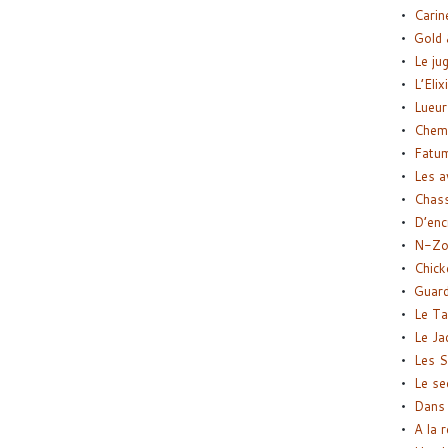
Carin
Gold 
Le ju
L’Elix
Lueur
Chemi
Fatu
Les a
Chas
D’enc
N-Zo
Chick
Guard
Le Ta
Le Ja
Les S
Le se
Dans 
A la 