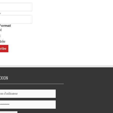
o
Format
l
t
ile
EXION