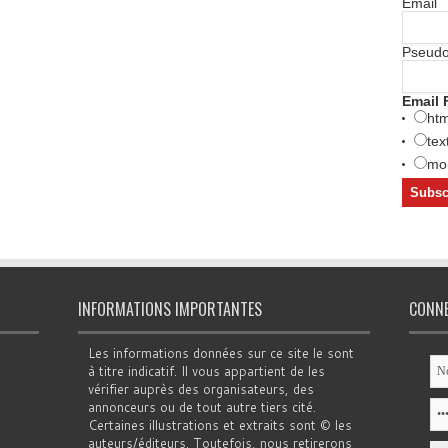
Email
Pseud
Email 
htm
tex
mob
INFORMATIONS IMPORTANTES
CONN
Les informations données sur ce site le sont
à titre indicatif. Il vous appartient de les
vérifier auprès des organisateurs, des
annonceurs ou de tout autre tiers cité.
Certaines illustrations et extraits sont © les
auteurs/éditeurs. Toutefois, nous retirerons