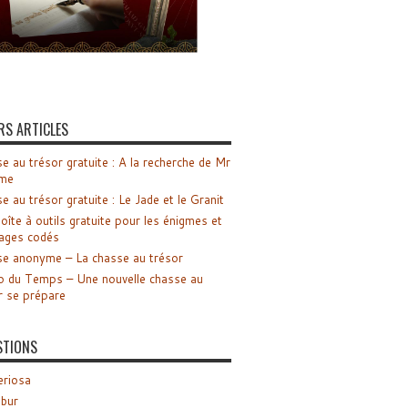
RS ARTICLES
e au trésor gratuite : A la recherche de Mr
me
e au trésor gratuite : Le Jade et le Granit
oîte à outils gratuite pour les énigmes et
ages codés
e anonyme – La chasse au trésor
o du Temps – Une nouvelle chasse au
r se prépare
STIONS
riosa
ibur