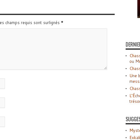
Les champs requis sont surlignés
*
DERNIE
Chass
ou M
Chass
Une b
mess
Chass
L’Éch
tréso
SUGGE
Myste
Exkal