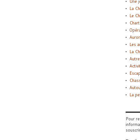
Une j
La Ch
Le Ch
Chart
Opéra
Auror
Les a
La Ch
Autre
Activi
Esca
Chass
Autou
La pe
Pour re
informa
souscri