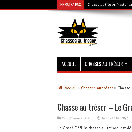
NE RATEZ PAS
Chasse au trésor Mysterios
ACCUEIL
CHASSES AU TRÉSOR
Accueil
»
Chasses au trésor
»
Chasse a
Chasse au trésor – Le Gr
Dans
Chasses au trésor
14 juin 2010
0
Le Grand Défi, la chasse au trésor, est dé