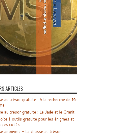
RS ARTICLES
e au trésor gratuite : A la recherche de Mr
me
e au trésor gratuite : Le Jade et le Granit
oîte à outils gratuite pour les énigmes et
ages codés
e anonyme – La chasse au trésor