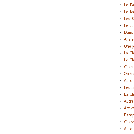
Le Ta
Le Ja
Les S
Le se
Dans 
A la 
Une j
La Ch
Le Ch
Chart
Opéra
Auror
Les a
La Ch
Autre
Activi
Esca
Chass
Autou