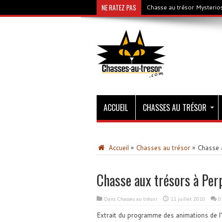
NE RATEZ PAS
Chasse au trésor Mysterios
ACCUEIL
CHASSES AU TRÉSOR
Accueil
»
Chasses au trésor
»
Chasse 
Chasse aux trésors à Per
Dans
Chasses au trésor
11 juillet 2010
0
Extrait du programme des animations de l’é