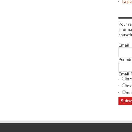
La pe
Pour re
informa
souscri
Email
Pseud
Email 
htm
tex
mob