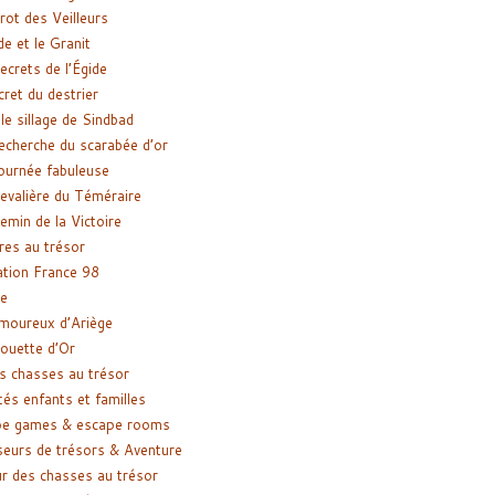
rot des Veilleurs
de et le Granit
ecrets de l’Égide
cret du destrier
le sillage de Sindbad
recherche du scarabée d’or
ournée fabuleuse
evalière du Téméraire
emin de la Victoire
res au trésor
tion France 98
e
moureux d’Ariège
ouette d’Or
s chasses au trésor
tés enfants et familles
pe games & escape rooms
eurs de trésors & Aventure
r des chasses au trésor