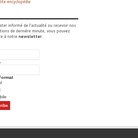
tite encyclopédie
ster informé de l'actualité ou recevoir nos
tions de dernière minute, vous pouvez
re à notre
newsletter
.
o
Format
l
t
ile