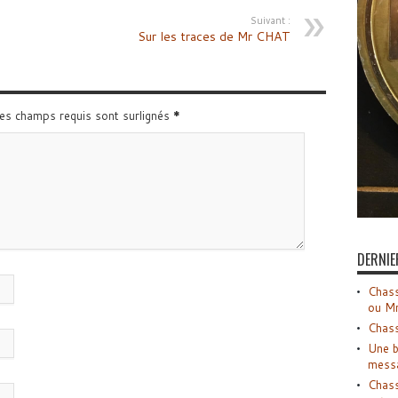
Suivant :
Sur les traces de Mr CHAT
Les champs requis sont surlignés
*
DERNIE
Chass
ou M
Chass
Une b
mess
Chass