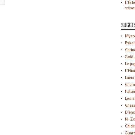
L’Éch
tréso
SUGGE
Myste
Exkal
Carin
Gold 
Le ju
L’Elix
Lueur
Chemi
Fatu
Les a
Chas
D’enc
N-Zo
Chick
Guard