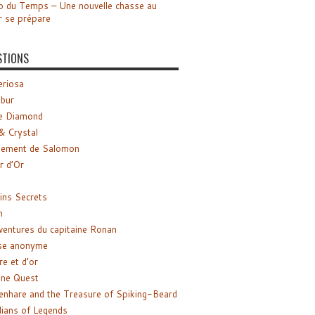
o du Temps – Une nouvelle chasse au
r se prépare
STIONS
riosa
ibur
e Diamond
& Crystal
gement de Salomon
ir d’Or
ns Secrets
m
ventures du capitaine Ronan
se anonyme
re et d’or
ne Quest
enhare and the Treasure of Spiking-Beard
ians of Legends