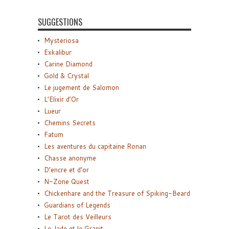
SUGGESTIONS
Mysteriosa
Exkalibur
Carine Diamond
Gold & Crystal
Le jugement de Salomon
L’Elixir d’Or
Lueur
Chemins Secrets
Fatum
Les aventures du capitaine Ronan
Chasse anonyme
D’encre et d’or
N-Zone Quest
Chickenhare and the Treasure of Spiking-Beard
Guardians of Legends
Le Tarot des Veilleurs
Le Jade et le Granit