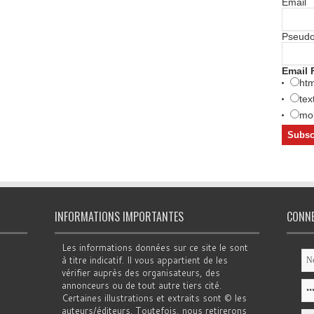
Email
Pseud
Email 
htm
tex
mob
INFORMATIONS IMPORTANTES
CONN
Les informations données sur ce site le sont
à titre indicatif. Il vous appartient de les
vérifier auprès des organisateurs, des
annonceurs ou de tout autre tiers cité.
Certaines illustrations et extraits sont © les
auteurs/éditeurs. Toutefois, nous retirerons