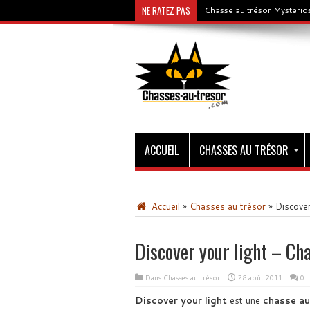
NE RATEZ PAS
Chasse au trésor Mysterios
ACCUEIL
CHASSES AU TRÉSOR
Accueil
»
Chasses au trésor
»
Discover
Discover your light – Ch
Dans
Chasses au trésor
28 août 2011
0
Discover your light
est une
chasse au