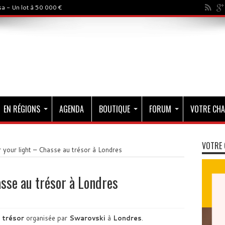
a - Un lot à 50 000 €
EN RÉGIONS
AGENDA
BOUTIQUE
FORUM
VOTRE CHA
VOTRE 
 your light – Chasse au trésor à Londres
asse au trésor à Londres
 trésor
organisée par
Swarovski
à
Londres
.