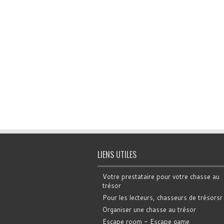
LIENS UTILES
Votre prestataire pour votre chasse au
trésor
Pour les lecteurs, chasseurs de trésorsr
Organiser une chasse au trésor
Escape room - Escape game