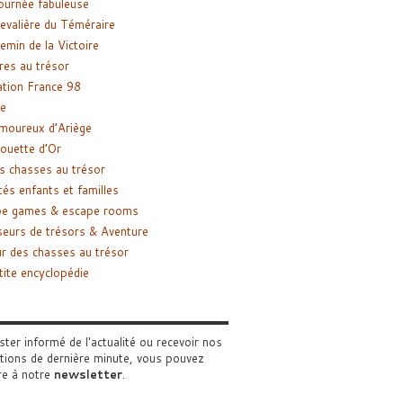
ournée fabuleuse
evalière du Téméraire
emin de la Victoire
res au trésor
tion France 98
e
moureux d’Ariège
ouette d’Or
s chasses au trésor
tés enfants et familles
pe games & escape rooms
eurs de trésors & Aventure
r des chasses au trésor
tite encyclopédie
ster informé de l'actualité ou recevoir nos
tions de dernière minute, vous pouvez
re à notre
newsletter
.