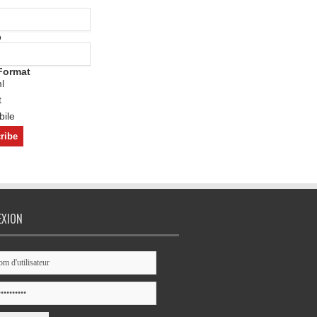
o
Format
l
t
ile
EXION