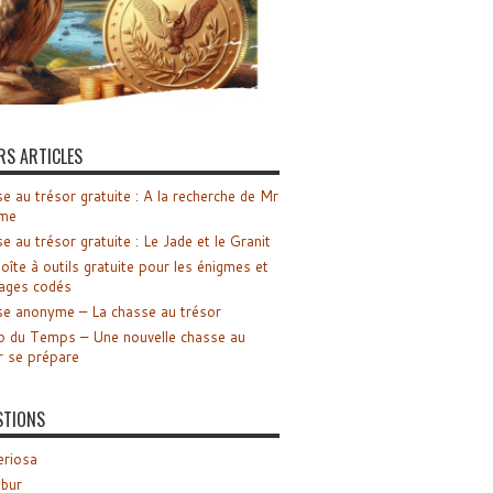
RS ARTICLES
e au trésor gratuite : A la recherche de Mr
me
e au trésor gratuite : Le Jade et le Granit
oîte à outils gratuite pour les énigmes et
ages codés
e anonyme – La chasse au trésor
o du Temps – Une nouvelle chasse au
r se prépare
STIONS
riosa
ibur