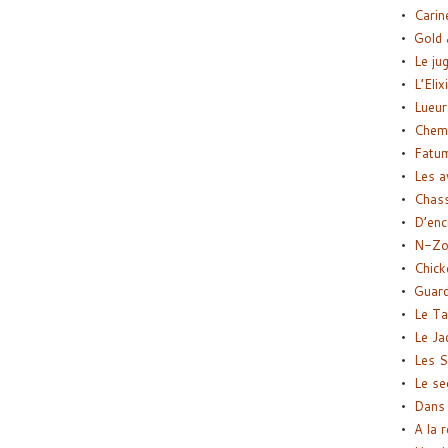
Carin
Gold 
Le ju
L’Elix
Lueur
Chemi
Fatu
Les a
Chas
D’enc
N-Zo
Chick
Guard
Le Ta
Le Ja
Les S
Le se
Dans 
A la 