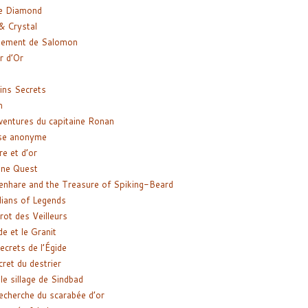
e Diamond
& Crystal
gement de Salomon
ir d’Or
ns Secrets
m
ventures du capitaine Ronan
se anonyme
re et d’or
ne Quest
enhare and the Treasure of Spiking-Beard
ians of Legends
rot des Veilleurs
de et le Granit
ecrets de l’Égide
cret du destrier
le sillage de Sindbad
recherche du scarabée d’or