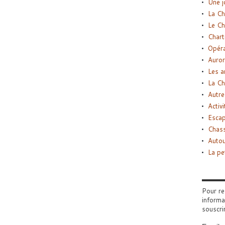
Une j
La Ch
Le Ch
Chart
Opéra
Auror
Les a
La Ch
Autre
Activi
Esca
Chass
Autou
La pe
Pour re
informa
souscri