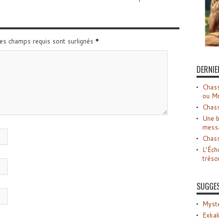
Les champs requis sont surlignés
*
DERNIE
Chass
ou M
Chass
Une b
mess
Chass
L’Éch
tréso
SUGGE
Myste
Exkal