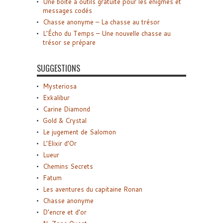
Une boîte à outils gratuite pour les énigmes et
messages codés
Chasse anonyme – La chasse au trésor
L’Écho du Temps – Une nouvelle chasse au
trésor se prépare
SUGGESTIONS
Mysteriosa
Exkalibur
Carine Diamond
Gold & Crystal
Le jugement de Salomon
L’Elixir d’Or
Lueur
Chemins Secrets
Fatum
Les aventures du capitaine Ronan
Chasse anonyme
D’encre et d’or