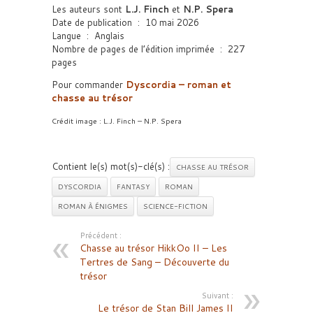
Les auteurs sont
L.J. Finch
et
N.P. Spera
Date de publication ‏ : ‎ 10 mai 2026
Langue ‏ : ‎ Anglais
Nombre de pages de l’édition imprimée ‏ : ‎ 227
pages
Pour commander
Dyscordia – roman et
chasse au trésor
Crédit image : L.J. Finch – N.P. Spera
Contient le(s) mot(s)-clé(s) :
CHASSE AU TRÉSOR
DYSCORDIA
FANTASY
ROMAN
ROMAN À ÉNIGMES
SCIENCE-FICTION
Précédent :
Chasse au trésor HikkOo II – Les
Tertres de Sang – Découverte du
trésor
Suivant :
Le trésor de Stan Bill James II