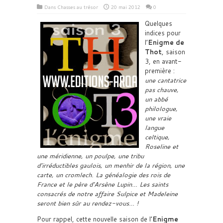
Dans
Chasses au trésor
20 mai 2012
0
Quelques
indices pour
l’
Enigme de
Thot
, saison
3, en avant-
première :
une cantatrice
pas chauve,
un abbé
philologue,
une vraie
langue
celtique,
Roseline et
une méridienne, un poulpe, une tribu
d’irréductibles gaulois, un menhir de la région, une
carte, un cromlech. La généalogie des rois de
France et le père d’Arsène Lupin… Les saints
consacrés de notre affaire Sulpice et Madeleine
seront bien sûr au rendez-vous… !
Pour rappel, cette nouvelle saison de l’
Enigme