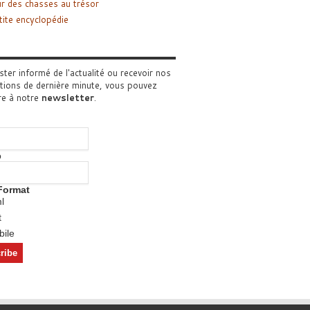
r des chasses au trésor
tite encyclopédie
ster informé de l'actualité ou recevoir nos
tions de dernière minute, vous pouvez
re à notre
newsletter
.
o
Format
l
t
ile