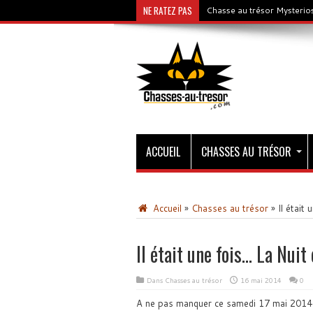
NE RATEZ PAS
Chasse au trésor Mysterios
ACCUEIL
CHASSES AU TRÉSOR
Accueil
»
Chasses au trésor
»
Il était
Il était une fois… La Nui
Dans
Chasses au trésor
16 mai 2014
0
A ne pas manquer ce samedi 17 mai 201