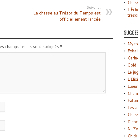
Chass
Suivant :
L’Éch
La chasse au Trésor du Temps est
tréso
officiellement lancée
SUGGE
Myste
Les champs requis sont surlignés
*
Exkal
Carin
Gold 
Le ju
L’Elix
Lueur
Chemi
Fatu
Les a
Chas
D’enc
N-Zo
Chick