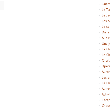
Guard
Le Ta
Le Ja
Les S
Le se
Dans 
A la 
Une j
La Ch
Le Ch
Chart
Opéra
Auror
Les a
La Ch
Autre
Activi
Esca
Chass