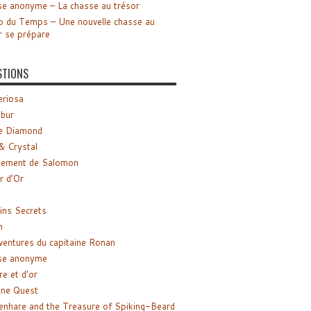
e anonyme – La chasse au trésor
o du Temps – Une nouvelle chasse au
r se prépare
STIONS
riosa
ibur
e Diamond
& Crystal
gement de Salomon
ir d’Or
ns Secrets
m
ventures du capitaine Ronan
se anonyme
re et d’or
ne Quest
enhare and the Treasure of Spiking-Beard