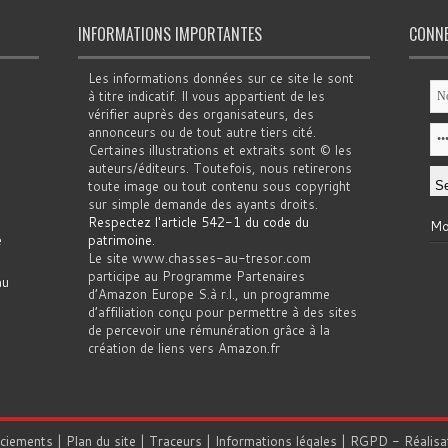
INFORMATIONS IMPORTANTES
CONN
Les informations données sur ce site le sont
à titre indicatif. Il vous appartient de les
vérifier auprès des organisateurs, des
annonceurs ou de tout autre tiers cité.
Certaines illustrations et extraits sont © les
auteurs/éditeurs. Toutefois, nous retirerons
toute image ou tout contenu sous copyright
sur simple demande des ayants droits.
Respectez l'article 542-1 du code du
Mo
e
patrimoine
.
Le site www.chasses-au-tresor.com
participe au Programme Partenaires
au
d’Amazon Europe S.à r.l., un programme
d’affiliation conçu pour permettre à des sites
de percevoir une rémunération grâce à la
création de liens vers Amazon.fr
rciements
|
Plan du site
|
Traceurs
|
Informations légales
|
RGPD
- Réalisa