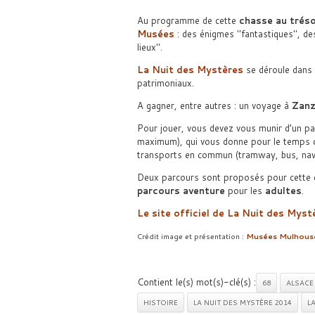
Au programme de cette
chasse au trés
Musées
: des énigmes
fantastiques
, d
lieux
.
La Nuit des Mystères
se déroule dans 
patrimoniaux.
A gagner, entre autres : un voyage à
Zanz
Pour jouer, vous devez vous munir d’un pa
maximum), qui vous donne pour le temps du 
transports en commun (tramway, bus, nave
Deux parcours sont proposés pour cette 
parcours aventure
pour les
adultes
.
Le site officiel de La Nuit des Myst
Crédit image et présentation :
Musées Mulhouse
Contient le(s) mot(s)-clé(s) :
68
ALSACE
HISTOIRE
LA NUIT DES MYSTÈRE 2014
L