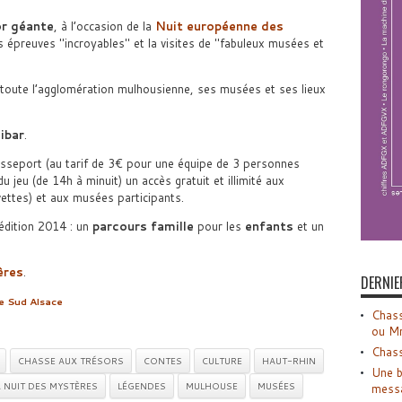
or géante
, à l’occasion de la
Nuit européenne des
es épreuves
incroyables
et la visites de
fabuleux musées et
toute l’agglomération mulhousienne, ses musées et ses lieux
ibar
.
sseport (au tarif de 3€ pour une équipe de 3 personnes
jeu (de 14h à minuit) un accès gratuit et illimité aux
ttes) et aux musées participants.
édition 2014 : un
parcours famille
pour les
enfants
et un
ères
.
DERNIE
 Sud Alsace
Chass
ou M
Chass
CHASSE AUX TRÉSORS
CONTES
CULTURE
HAUT-RHIN
Une b
A NUIT DES MYSTÈRES
LÉGENDES
MULHOUSE
MUSÉES
mess