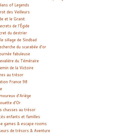
ians of Legends
rot des Veilleurs
de et le Granit
ecrets de l’Égide
cret du destrier
le sillage de Sindbad
recherche du scarabée d’or
ournée fabuleuse
evalière du Téméraire
emin de la Victoire
res au trésor
tion France 98
e
moureux d’Ariège
ouette d’Or
s chasses au trésor
tés enfants et familles
pe games & escape rooms
eurs de trésors & Aventure