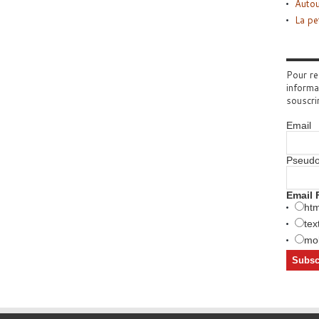
Autou
La pe
Pour re
informa
souscri
Email
Pseud
Email 
htm
tex
mob