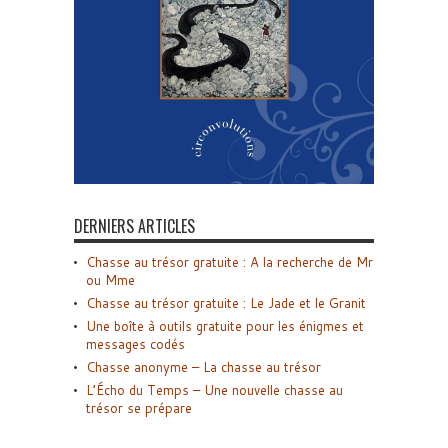
DERNIERS ARTICLES
Chasse au trésor gratuite : A la recherche de Mr
ou Mme
Chasse au trésor gratuite : Le Jade et le Granit
Une boîte à outils gratuite pour les énigmes et
messages codés
Chasse anonyme – La chasse au trésor
L’Écho du Temps – Une nouvelle chasse au
trésor se prépare