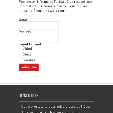
Pour rester informé de l'actualité ou recevoir nos
informations de dernière minute, vous pouvez
souscrire à notre
newsletter
.
Email
Pseudo
Email Format
html
text
mobile
LIENS UTILES
Votre prestataire pour votre chasse au trésor
Pour les lecteurs, chasseurs de trésorsr