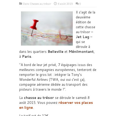
Dans
Chasses au trésor
6 août 2015
0
Il s’agit de la
deuxième
édition de
cette chasse
au trésor –
Jet Lag
–
qui se
déroule à
dans les quartiers
Belleville
et
Ménilmontant
,
à
Paris
.
A bord de leur jet privé, 7 équipages issus des
meilleures compagnies européennes, tenteront de
remporter le gros lot : intégrer la Tony’s
Wonderful Airlines (TWA, oui oui c’est ça),
compagnie aérienne dédiée au transport des
pisteurs à travers le monde !
.
La
chasse au trésor
se déroule le samedi 8
août 2015. Vous pouvez
réserver vos places
en ligne
.
Le tarif est de 12€.