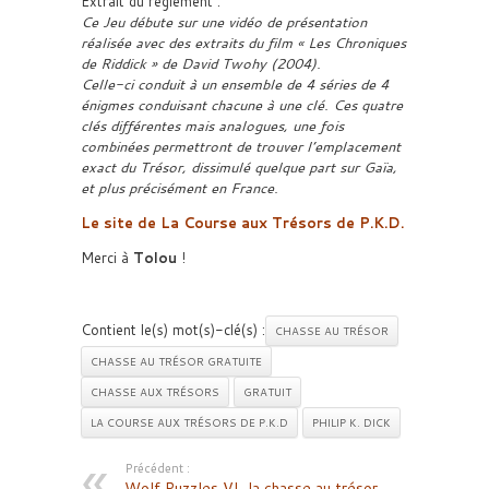
Extrait du règlement :
Ce Jeu débute sur une vidéo de présentation
réalisée avec des extraits du film « Les Chroniques
de Riddick » de David Twohy (2004).
Celle-ci conduit à un ensemble de 4 séries de 4
énigmes conduisant chacune à une clé. Ces quatre
clés différentes mais analogues, une fois
combinées permettront de trouver l’emplacement
exact du Trésor, dissimulé quelque part sur Gaïa,
et plus précisément en France.
Le site de La Course aux Trésors de P.K.D.
Merci à
Tolou
!
Contient le(s) mot(s)-clé(s) :
CHASSE AU TRÉSOR
CHASSE AU TRÉSOR GRATUITE
CHASSE AUX TRÉSORS
GRATUIT
LA COURSE AUX TRÉSORS DE P.K.D
PHILIP K. DICK
Précédent :
Wolf Puzzles VI, la chasse au trésor