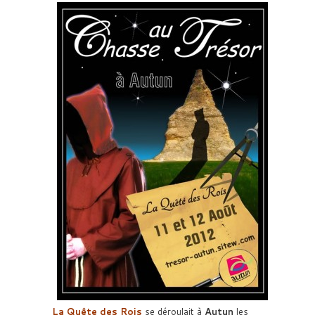
La Quête des Rois
se déroulait à
Autun
les