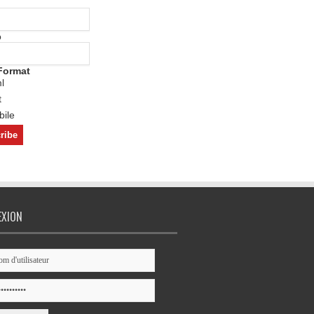
o
Format
l
t
ile
EXION