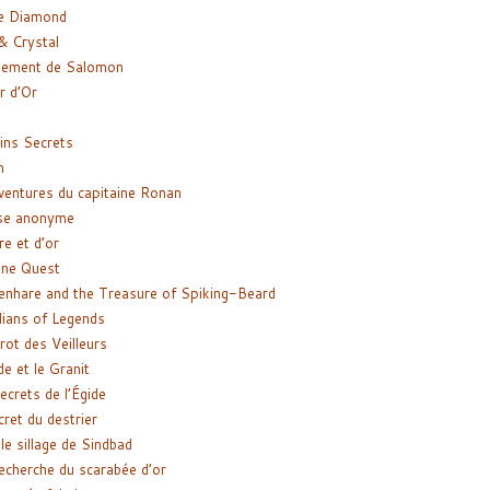
e Diamond
& Crystal
gement de Salomon
ir d’Or
ns Secrets
m
ventures du capitaine Ronan
se anonyme
re et d’or
ne Quest
enhare and the Treasure of Spiking-Beard
ians of Legends
rot des Veilleurs
de et le Granit
ecrets de l’Égide
cret du destrier
le sillage de Sindbad
recherche du scarabée d’or