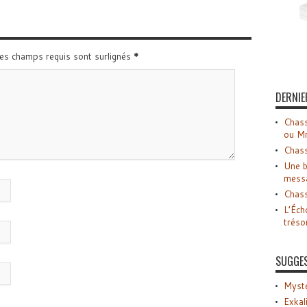
Les champs requis sont surlignés
*
DERNIE
Chass
ou M
Chass
Une b
mess
Chass
L’Éch
tréso
SUGGE
Myste
Exkal