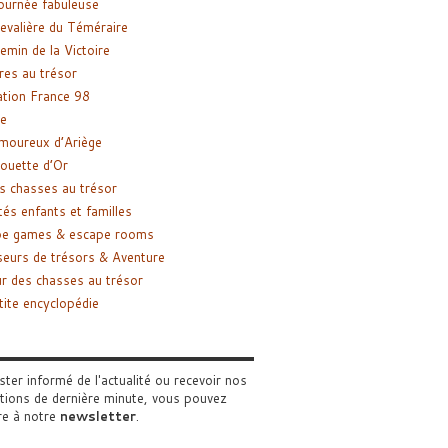
ournée fabuleuse
evalière du Téméraire
emin de la Victoire
res au trésor
tion France 98
e
moureux d’Ariège
ouette d’Or
s chasses au trésor
tés enfants et familles
pe games & escape rooms
eurs de trésors & Aventure
r des chasses au trésor
tite encyclopédie
ster informé de l'actualité ou recevoir nos
tions de dernière minute, vous pouvez
re à notre
newsletter
.