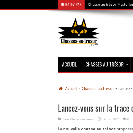
NE RATEZ PAS
Chasse au trésor Mysterios
ACCUEIL
CHASSES AU TRÉSOR
Accueil
»
Chasses au trésor
»
Lancez-v
Lancez-vous sur la trace 
Dans
Chasses au trésor
14 mai 2020
0
La
nouvelle chasse au trésor
proposé