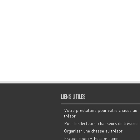
LIENS UTILES
Votre prestataire pour votre chasse au
trésor
Pour les lecteurs, chasseurs de trésorsr
Organiser une chasse au trésor
Escape room - Escape game