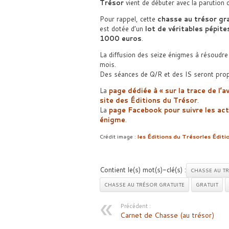
Trésor
vient de débuter avec la parution 
Pour rappel, cette
chasse au trésor gr
est dotée d’un
lot de véritables pépites
1000 euros
.
La diffusion des seize énigmes à résoudre 
mois.
Des séances de Q/R et des IS seront propo
La
page dédiée à « sur la trace de l’a
site des Éditions du Trésor
.
La
page Facebook pour suivre les act
énigme
.
Crédit image :
les Éditions du Trésor
les Éditi
Contient le(s) mot(s)-clé(s) :
CHASSE AU T
CHASSE AU TRÉSOR GRATUITE
GRATUIT
Précédent :
Carnet de Chasse (au trésor)