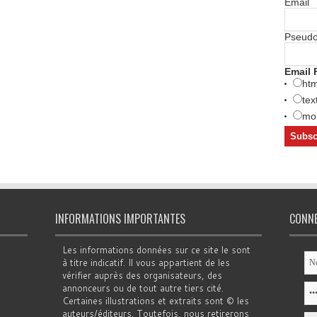
Email
Pseud
Email 
htm
tex
mob
INFORMATIONS IMPORTANTES
CONN
Les informations données sur ce site le sont
à titre indicatif. Il vous appartient de les
vérifier auprès des organisateurs, des
annonceurs ou de tout autre tiers cité.
Certaines illustrations et extraits sont © les
auteurs/éditeurs. Toutefois, nous retirerons