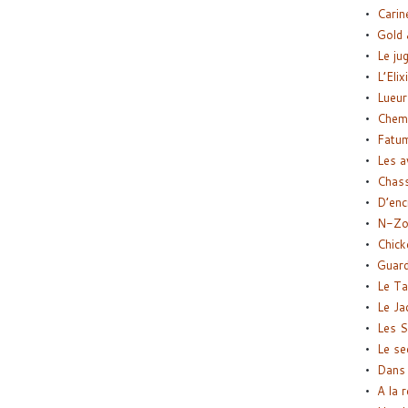
Carin
Gold 
Le ju
L’Elix
Lueur
Chemi
Fatu
Les a
Chas
D’enc
N-Zo
Chick
Guard
Le Ta
Le Ja
Les S
Le se
Dans 
A la 