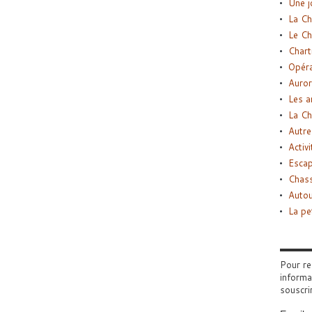
Une j
La Ch
Le Ch
Chart
Opéra
Auror
Les a
La Ch
Autre
Activi
Esca
Chass
Autou
La pe
Pour re
informa
souscri