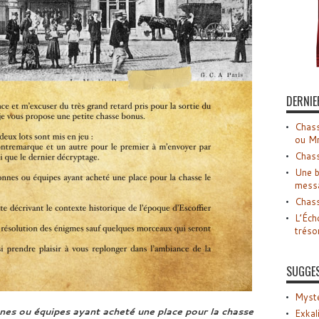
DERNIE
Chass
ou M
Chass
Une b
mess
Chass
L’Éch
tréso
SUGGE
Myste
nes ou équipes ayant acheté une place pour la chasse
Exkal