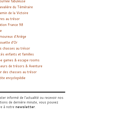
ournée fabuleuse
evalière du Téméraire
emin de la Victoire
res au trésor
tion France 98
e
moureux d’Ariège
ouette d’Or
s chasses au trésor
tés enfants et familles
pe games & escape rooms
eurs de trésors & Aventure
r des chasses au trésor
tite encyclopédie
ster informé de l'actualité ou recevoir nos
tions de dernière minute, vous pouvez
re à notre
newsletter
.