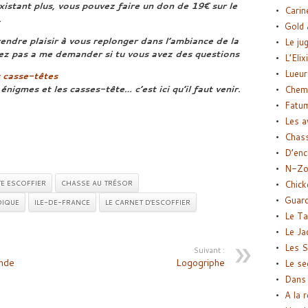
’existant plus, vous pouvez faire un don de 19€ sur le
Carin
.
Gold 
endre plaisir à vous replonger dans l’ambiance de la
Le ju
tez pas a me demander si tu vous avez des questions
L’Elix
Lueur
 casse-têtes
nigmes et les casses-tête… c’est ici qu’il faut venir.
Chemi
Fatu
Les a
Chas
D’enc
N-Zo
E ESCOFFIER
CHASSE AU TRÉSOR
Chick
Guard
DIQUE
ILE-DE-FRANCE
LE CARNET D'ESCOFFIER
Le Ta
Le Ja
Les S
Suivant :
nde
Logogriphe
Le se
Dans 
A la 