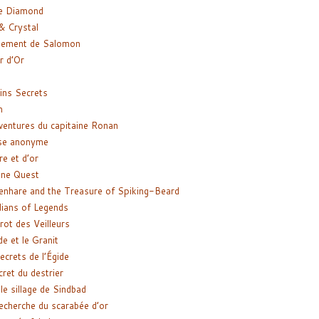
e Diamond
& Crystal
gement de Salomon
ir d’Or
ns Secrets
m
ventures du capitaine Ronan
se anonyme
re et d’or
ne Quest
enhare and the Treasure of Spiking-Beard
ians of Legends
rot des Veilleurs
de et le Granit
ecrets de l’Égide
cret du destrier
le sillage de Sindbad
recherche du scarabée d’or