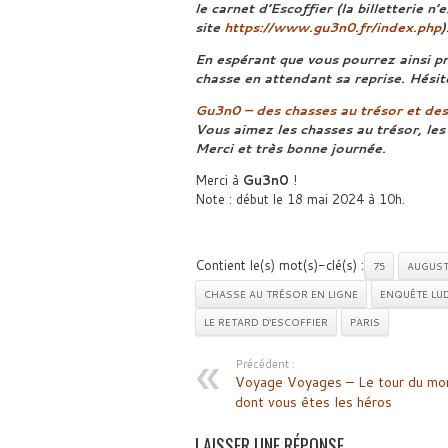
le carnet d’Escoffier (la billetterie n
site
https://www.gu3n0.fr/index.php
)
En espérant que vous pourrez ainsi pr
chasse en attendant sa reprise. Hési
Gu3n0 – des chasses au trésor et des
Vous aimez les chasses au trésor, les é
Merci et très bonne journée.
Merci à
Gu3n0
!
Note : début le 18 mai 2024 à 10h.
Contient le(s) mot(s)-clé(s) :
75
AUGUST
CHASSE AU TRÉSOR EN LIGNE
ENQUÊTE LU
LE RETARD D'ESCOFFIER
PARIS
Précédent :
Voyage Voyages – Le tour du mo
dont vous êtes les héros
LAISSER UNE RÉPONSE