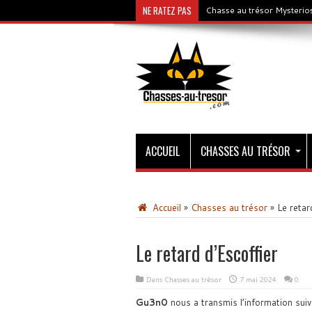
NE RATEZ PAS
Chasse au trésor Mysterios
ACCUEIL
CHASSES AU TRÉSOR
Accueil
»
Chasses au trésor
»
Le retar
Le retard d’Escoffier
Dans
Chasses au trésor
7 mai 2024
0
Gu3n0
nous a transmis l’information suiv