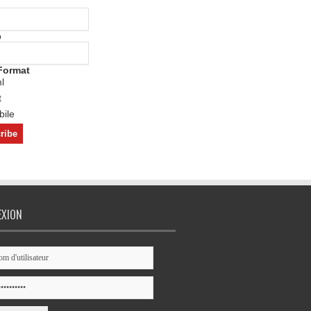
o
Format
l
t
ile
EXION