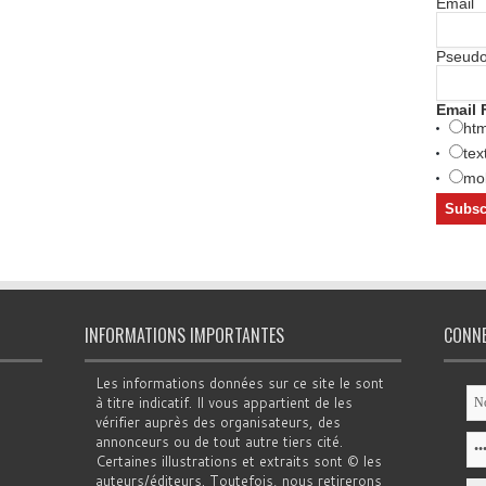
Email
Pseud
Email 
htm
tex
mob
INFORMATIONS IMPORTANTES
CONN
Les informations données sur ce site le sont
à titre indicatif. Il vous appartient de les
vérifier auprès des organisateurs, des
annonceurs ou de tout autre tiers cité.
Certaines illustrations et extraits sont © les
auteurs/éditeurs. Toutefois, nous retirerons