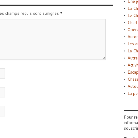
Une j
La Ch
Les champs requis sont surlignés
*
Le Ch
Chart
Opéra
Auror
Les a
La Ch
Autre
Activi
Esca
Chass
Autou
La pe
Pour re
informa
souscri