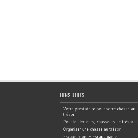
LIENS UTILES
Votre prestataire pour votre chasse au
trésor
Pour les lecteurs, chasseurs de trésorsr
Organiser une chasse au trésor
Escape room - Escape game