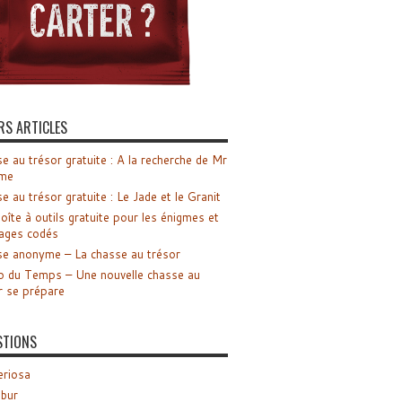
RS ARTICLES
e au trésor gratuite : A la recherche de Mr
me
e au trésor gratuite : Le Jade et le Granit
oîte à outils gratuite pour les énigmes et
ages codés
e anonyme – La chasse au trésor
o du Temps – Une nouvelle chasse au
r se prépare
STIONS
riosa
ibur